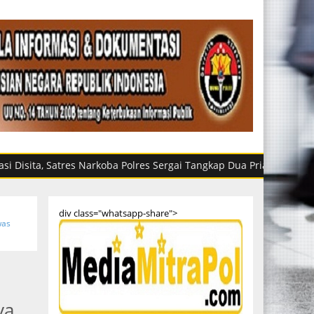
, Satres Narkoba Polres Sergai Tangkap Dua Pria di Perbaungan
div class="whatsapp-share">
was
ya