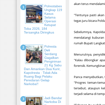
akan terus mendalami
Polrestabes
Ungkap 119
Kasus
"Tentunya pasti akan
Selama
tegas juru bicara Pold
Operasi
Ketupat
Toba 2026, 184
Sebelumnya, Kapolda 
Tersangka Diringkus
mendatangi kuburan 
rumah Bupati Langkat
Polresta
Deli
Serdang
Menurutnya, penyidi
Gagalkan
"Kalau dibongkar apa
Pengiriman
21 Kg Sabu
forensik. Kemungkinan
Dan Amankan Dua Kurir,
Kapolresta : Tidak Ada
Ruang Bagi Pelaku
Panca menyebutkan, ti
Peredaran Gelap
"Progres teman-teman
Narkoba!!
tersebut, ataupun k
terjadi selama di temp
Jadi Bandar
Narkoba Di
"Tahapan itu sudah ada