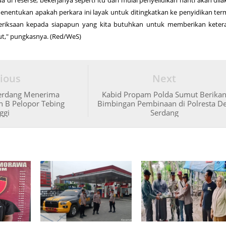
menentukan apakah perkara ini layak untuk ditingkatkan ke penyidikan te
riksaan kepada siapapun yang kita butuhkan untuk memberikan keter
but," pungkasnya. (Red/WeS)
ious
Next
Serdang Menerima
Kabid Propam Polda Sumut Berika
n B Pelopor Tebing
Bimbingan Pembinaan di Polresta De
ggi
Serdang