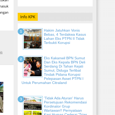
rmasuk
angan
Info KPK
Hakim Jatuhkan Vonis
Bebas, 4 Terdakwa Kasus
Lahan Eks PTPN II Tidak
Terbukti Korupsi
n
li
Eks Kakanwil BPN Sumut
Dan Eks Kepala BPN Deli
Serdang Di Tahan Kejati
Sumut, Diduga Terlibat
Tindak Pidana Korupsi
Pelepasan Asset PTPN I
Untuk Perumahan Citraland
'Tidak Ada Aturan' Harus
Persetujuan Rekomendasi
Kordinator Grup
Wartawan!! Pernyataan
Kasi Humas Cederai 'Trias