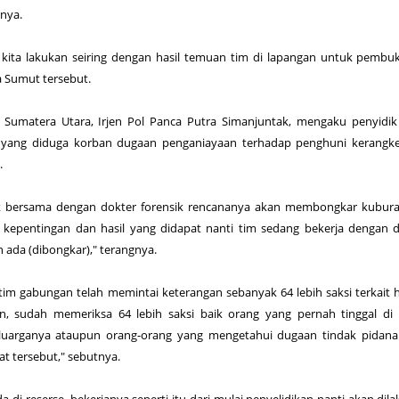
nya.
 kita lakukan seiring dengan hasil temuan tim di lapangan untuk pembuk
a Sumut tersebut.
Sumatera Utara, Irjen Pol Panca Putra Simanjuntak, mengaku penyidik
yang diduga korban dugaan penganiayaan terhadap penghuni kerangke
.
k bersama dengan dokter forensik rencananya akan membongkar kuburan
 kepentingan dan hasil yang didapat nanti tim sedang bekerja dengan 
 ada (dibongkar)," terangnya.
m gabungan telah memintai keterangan sebanyak 64 lebih saksi terkait ha
, sudah memeriksa 64 lebih saksi baik orang yang pernah tinggal di 
eluarganya ataupun orang-orang yang mengetahui dugaan tindak pidana
at tersebut," sebutnya.
 di reserse, bekerjanya seperti itu dari mulai penyelidikan nanti akan dil