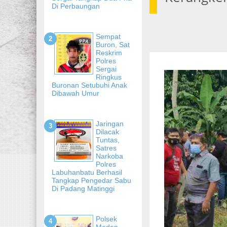
Di Perbaungan
Sempat
Buron, Sat
Reskrim
Polres
Sergai
Ringkus
Buronan Setubuhi Anak
Dibawah Umur
Jaringan
Dilacak
Tuntas,
Satres
Narkoba
Polres
Labuhanbatu Berhasil
Tangkap Pengedar Sabu
Di Padang Matinggi
Polsek
Medan