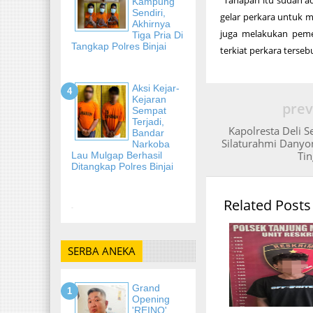
Kampung
Sendiri,
gelar perkara untuk 
Akhirnya
juga melakukan peme
Tiga Pria Di
Tangkap Polres Binjai
terkiat perkara terse
Aksi Kejar-
Kejaran
prev
Sempat
Terjadi,
Kapolresta Deli 
Bandar
Silaturahmi Danyo
Narkoba
Tin
Lau Mulgap Berhasil
Ditangkap Polres Binjai
Related Posts
-
SERBA ANEKA
Grand
Opening
'REINO'