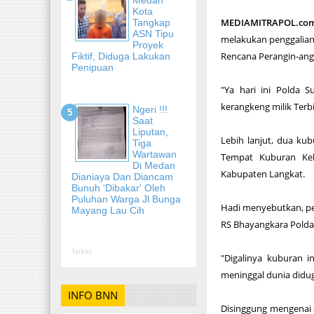
Kota
MEDIAMITRAPOL.co
Tangkap
ASN Tipu
melakukan penggalian 
Proyek
Rencana Perangin-angi
Fiktif, Diduga Lakukan
Penipuan
"Ya hari ini Polda 
kerangkeng milik Terb
Ngeri !!!
Saat
Liputan,
Lebih lanjut, dua kub
Tiga
Wartawan
Tempat Kuburan Kel
Di Medan
Kabupaten Langkat.
Dianiaya Dan Diancam
Bunuh 'Dibakar' Oleh
Puluhan Warga Jl Bunga
Hadi menyebutkan, pe
Mayang Lau Cih
RS Bhayangkara Polda
Terkini
"Digalinya kuburan 
meninggal dunia didu
INFO BNN
Disinggung mengenai 