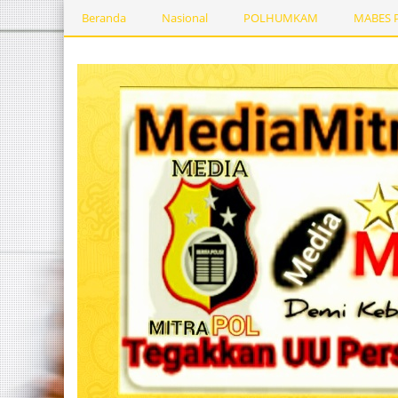
Beranda
Nasional
POLHUMKAM
MABES 
Kesehatan
PEMERINTAHDAERAH