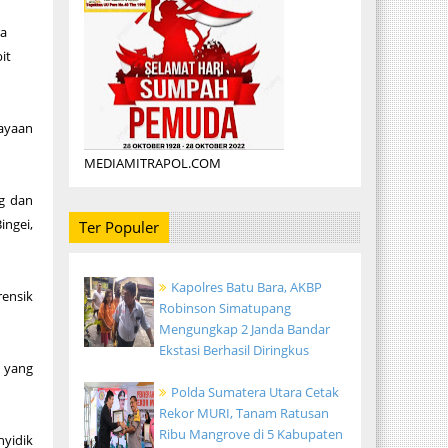
ra
it
ayaan
MEDIAMITRAPOL.COM
ng dan
ngei,
Ter Populer
Kapolres Batu Bara, AKBP
rensik
Robinson Simatupang
Mengungkap 2 Janda Bandar
Ekstasi Berhasil Diringkus
t yang
Polda Sumatera Utara Cetak
Rekor MURI, Tanam Ratusan
Ribu Mangrove di 5 Kabupaten
nyidik