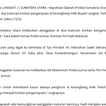
m
, LANGKAT || SUMATERA UTARA - Kepolisian Daerah (Polda) Sumatera Uta
dua kuburan korban penganiyaan di kerangkeng milik Bupati Langkat, Terb
n, Sabtu (12/2).
Sumatera Utara melakukan penggalian di dua kuburan korban pengani
it," kata Kabid Humas Polda Sumut, Kombes Pol Hadi Wahyudi.
uran yang digali itu berlokasi di Tpu Pondok VII, Kelurahan Sawit Sebra
uarga Dusun VII Suka Jahe, Desa Purwobinangun, Kecamatan Sei Bi
nggalian kuburan itu melibatkan Dit Reskrimum Polda Sumut serta Tim Fo
 Sumut.
ini untuk mendalami kasus adanya penghuni di kerangkeng milik Terbi
ga menjadi korban penganiayaan," ungkapnya.
apakah ada kemungkinan penggalian kuburan lainnnya, Hadi mengaku pe