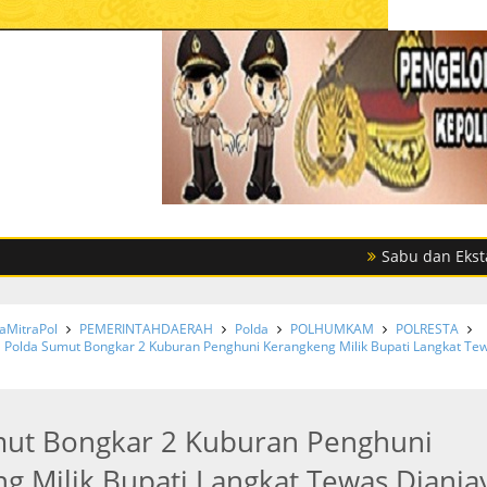
Sabu dan Ekstasi Disita
MitraPol
PEMERINTAHDAERAH
Polda
POLHUMKAM
POLRESTA
Polda Sumut Bongkar 2 Kuburan Penghuni Kerangkeng Milik Bupati Langkat Te
mut Bongkar 2 Kuburan Penghuni
g Milik Bupati Langkat Tewas Diania