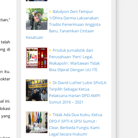
Batalyon Zeni Tempur
1/Dhira Darma Laksanakan
tian,"
Tradisi Penerimaan Anggota
Baru, Tanamkan Cintaan
Kesatuan
 telah
ng di
Produk Jurnalistik dari
Perusahaan 'Pers' Legal,
Wakapolri : Wartawan Tidak
Bisa Dijerat Dengan UU ITE
 itu.
dokter
Dr.David Luther Lubis SPoG.K
Terpilih Sebagai Ketua
Pelaksana Harian DPD AMPI
l ini.
Sumut 2016 – 2021
lokasi
Tidak Ada Dua Kubu, Ketua
 yang
DPD-F.SPTI-K.SPSI Sumut :
Clear, Berbeda Fungsi, Kami
Legal Secara Hukum!
akukan