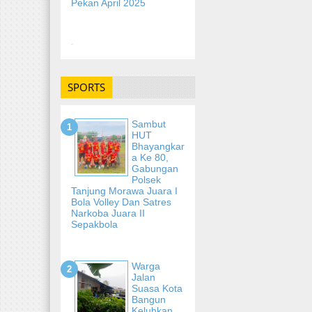
Pekan April 2025
-
SPORTS
Sambut
HUT
Bhayangkar
A Ke 80,
Gabungan
Polsek
Tanjung Morawa Juara I
Bola Volley Dan Satres
Narkoba Juara II
Sepakbola
Warga
Jalan
Suasa Kota
Bangun
Keluhkan