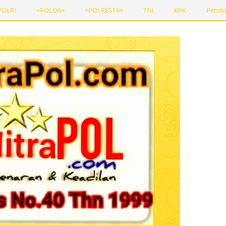
POLRI
=POLDA=
=POLRESTA=
TNI
KPK
Pendi