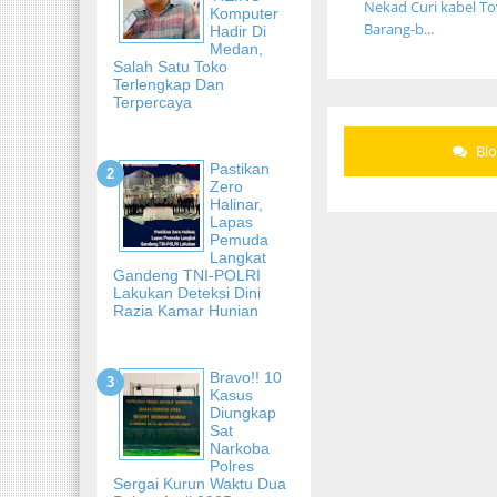
Nekad Curi kabel T
Komputer
Barang-b...
Hadir Di
Medan,
Salah Satu Toko
Terlengkap Dan
Terpercaya
Bl
Pastikan
Zero
Halinar,
Lapas
Pemuda
Langkat
Gandeng TNI-POLRI
Lakukan Deteksi Dini
Razia Kamar Hunian
Bravo!! 10
Kasus
Diungkap
Sat
Narkoba
Polres
Sergai Kurun Waktu Dua