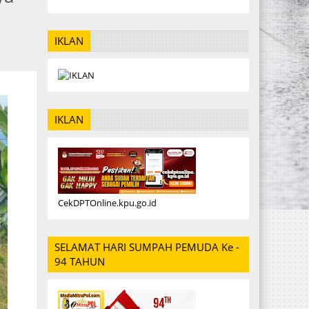
IKLAN
IKLAN
CekDPTOnline.kpu.go.id
SELAMAT HARI SUMPAH PEMUDA Ke -
94 TAHUN