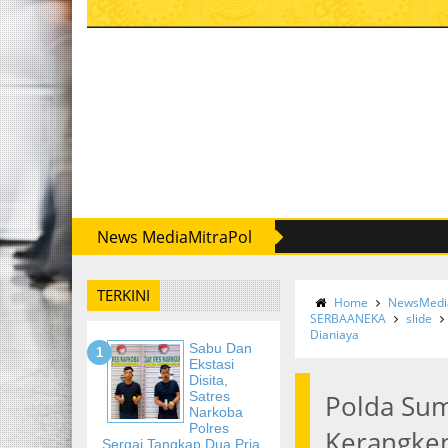
News MediaMitraPol
TERKINI
Home
NewsMedia
SERBAANEKA
slide
Dianiaya
Sabu Dan
Ekstasi
Disita,
Satres
Polda Su
Narkoba
Polres
Kerangken
Sergai Tangkap Dua Pria