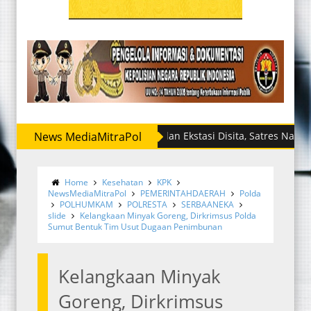
News MediaMitraPol
Sabu dan Ekstasi Disita, Satres Narkoba Polre
Home
Kesehatan
KPK
NewsMediaMitraPol
PEMERINTAHDAERAH
Polda
POLHUMKAM
POLRESTA
SERBAANEKA
slide
Kelangkaan Minyak Goreng, Dirkrimsus Polda
Sumut Bentuk Tim Usut Dugaan Penimbunan
Kelangkaan Minyak
Goreng, Dirkrimsus