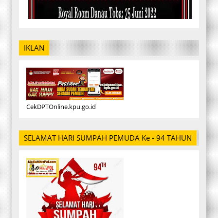
IKLAN
CekDPTOnline.kpu.go.id
SELAMAT HARI SUMPAH PEMUDA Ke - 94 TAHUN