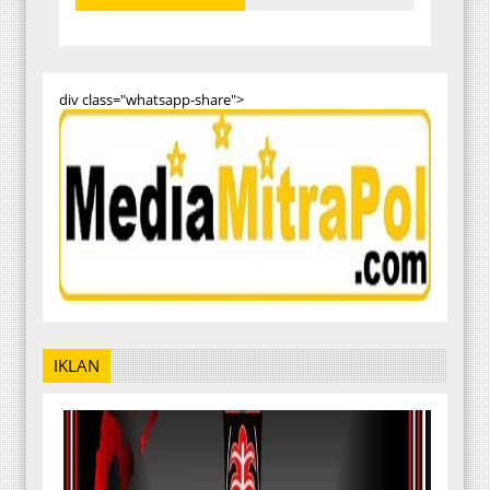
div class="whatsapp-share">
IKLAN