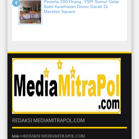
Peserta 200 Orang, YSPI Sumut Gelar
Bakti Kesehatan Donor Darah Di
Marelan Square
-
REDAKSI MEDIAMITRAPOL.COM
klik>>
REDAKSI MEDIAMITRAPOL.COM