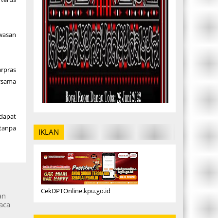
wasan
arpras
rsama
dapat
tanpa
IKLAN
CekDPTOnline.kpu.go.id
an
aca