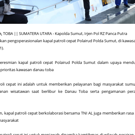
m,
TOBA || SUMATERA UTARA - Kapolda Sumut, Irjen Pol RZ Panca Putra
an pengoperasionalan kapal patroli cepat Polairud Polda Sumut, di kawas
1).
eresmian kapal patroli cepat Polairud Polda Sumut dalam upaya mend
r prioritas kawasan danau toba
roli cepat ini adalah untuk memberikan pelayanan bagi masyarakat sum
an wisatawan saat berlibur ke Danau Toba serta pengamanan perai
 kapal patroli cepat berkolaborasi bersama TNI AL juga memberikan ras
asyarakat
patroli cepat ini untuk menjawab dinamika kamtibmas di wilayah perairan,