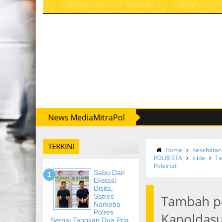
News MediaMitraPol
TERKINI
Home
Kesehatan
POLRESTA
slide
Ta
Polairud
Sabu Dan
Ekstasi
Disita,
Satres
Tambah p
Narkoba
Polres
Kapoldasu
Sergai Tangkap Dua Pria