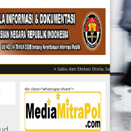
Sabu dan Ekstasi Disita, Satres Narkoba Polre
div class="whatsapp-share">
t
rud