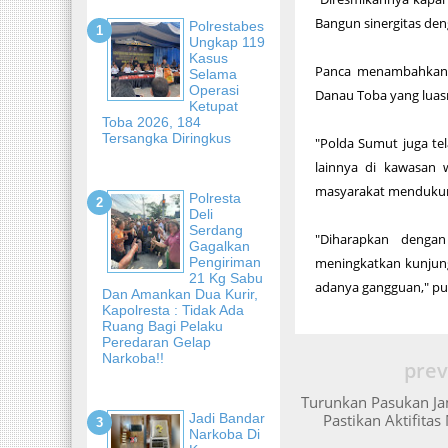
Bangun sinergitas den
Polrestabes
Ungkap 119
Kasus
Panca menambahkan, 
Selama
Operasi
Danau Toba yang luas
Ketupat
Toba 2026, 184
Tersangka Diringkus
"Polda Sumut juga te
lainnya di kawasan 
masyarakat mendukun
Polresta
Deli
Serdang
"Diharapkan denga
Gagalkan
Pengiriman
meningkatkan kunjun
21 Kg Sabu
adanya gangguan," pu
Dan Amankan Dua Kurir,
Kapolresta : Tidak Ada
Ruang Bagi Pelaku
Peredaran Gelap
Narkoba!!
prev
Turunkan Pasukan Ja
Jadi Bandar
Pastikan Aktifita
Narkoba Di