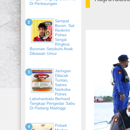
Di Perbaungan
Sempat
Buron, Sat
Reskrim
Polres
Sergai
Ringkus
Buronan Setubuhi Anak
Dibawah Umur
Jaringan
Dilacak
Tuntas,
Satres
Narkoba
Polres
Labuhanbatu Berhasil
Tangkap Pengedar Sabu
Di Padang Matinggi
Polsek
Medan