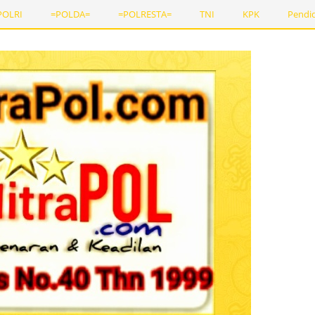
POLRI
=POLDA=
=POLRESTA=
TNI
KPK
Pendi