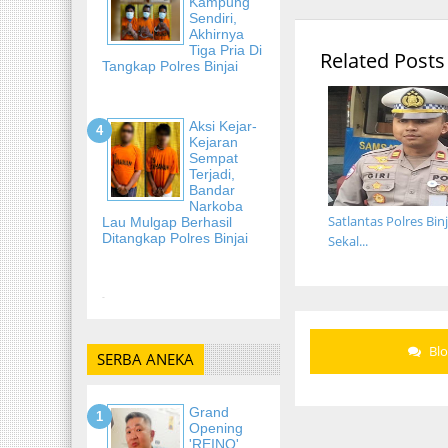
Kampung
Sendiri,
Akhirnya
Tiga Pria Di
Related Posts
Tangkap Polres Binjai
Aksi Kejar-
Kejaran
Sempat
Terjadi,
Bandar
Narkoba
Satlantas Polres Binj
Lau Mulgap Berhasil
Ditangkap Polres Binjai
Sekal...
-
Bl
SERBA ANEKA
Grand
Opening
'REINO'