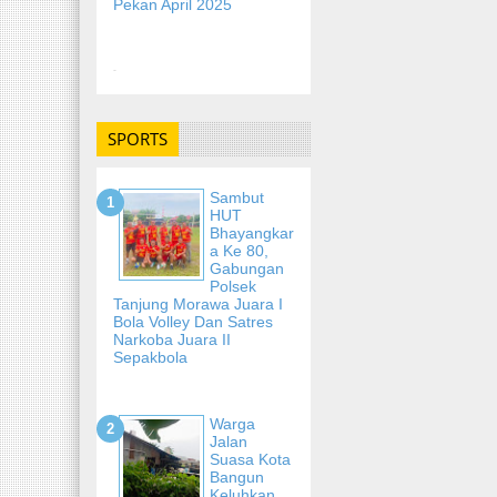
Pekan April 2025
-
SPORTS
Sambut
HUT
Bhayangkar
A Ke 80,
Gabungan
Polsek
Tanjung Morawa Juara I
Bola Volley Dan Satres
Narkoba Juara II
Sepakbola
Warga
Jalan
Suasa Kota
Bangun
Keluhkan