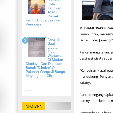
Kota
Tangkap
ASN Tipu
Proyek
Fiktif, Diduga Lakukan
Penipuan
MEDIAMITRAPOL.co
Simanjuntak, meresmik
Ngeri !!!
Danau Toba, Jumat (7/
Saat
Liputan,
Tiga
Panca mengatakan, p
Wartawan
destinasi wisata supe
Di Medan
Dianiaya Dan Diancam
Bunuh 'Dibakar' Oleh
"Kehadiran Kapal pat
Puluhan Warga Jl Bunga
Mayang Lau Cih
mendukung Pengaman
katanya.
Terkini
Panca mengungkapkan,
dan nyaman kepada m
INFO BNN
"Diresmikannya kapal 