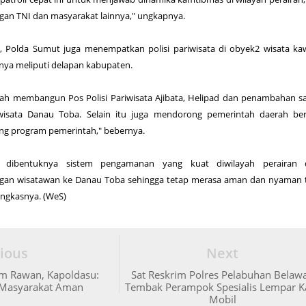
gan TNI dan masyarakat lainnya," ungkapnya.
Polda Sumut juga menempatkan polisi pariwisata di obyek2 wisata ka
nya meliputi delapan kabupaten.
lah membangun Pos Polisi Pariwisata Ajibata, Helipad dan penambahan s
wisata Danau Toba. Selain itu juga mendorong pemerintah daerah be
g program pemerintah," bebernya.
n dibentuknya sistem pengamanan yang kuat diwilayah perairan 
gan wisatawan ke Danau Toba sehingga tetap merasa aman dan nyaman 
ngkasnya. (WeS)
ious
Next
m Rawan, Kapoldasu:
Sat Reskrim Polres Pelabuhan Belaw
s Masyarakat Aman
Tembak Perampok Spesialis Lempar K
Mobil