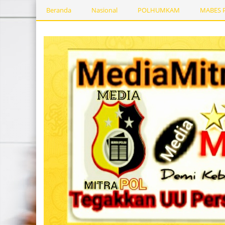
Beranda
Nasional
POLHUMKAM
MABES 
Kesehatan
PEMERINTAHDAERAH