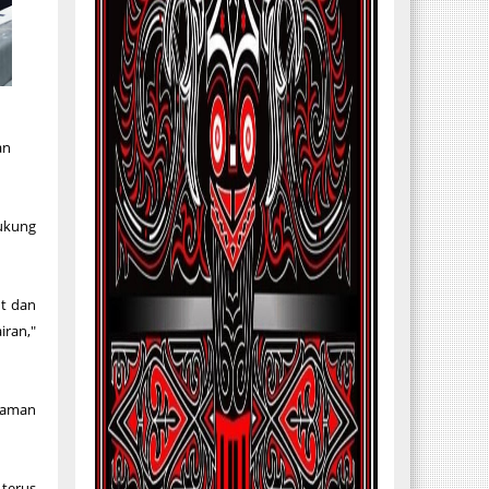
an
ukung
ut dan
ran,"
a aman
 terus