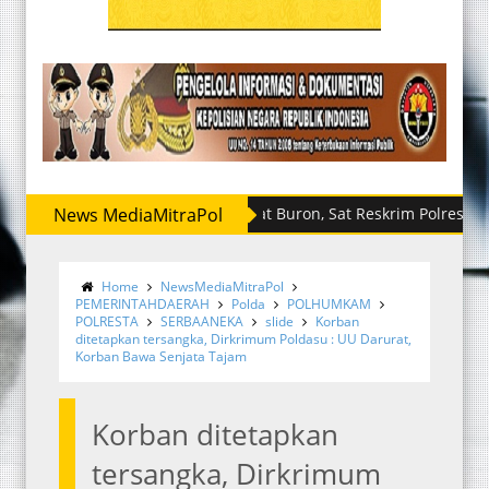
News MediaMitraPol
Sempat Buron, Sat Reskrim Polres Sergai Rin
Home
NewsMediaMitraPol
PEMERINTAHDAERAH
Polda
POLHUMKAM
POLRESTA
SERBAANEKA
slide
Korban
ditetapkan tersangka, Dirkrimum Poldasu : UU Darurat,
Korban Bawa Senjata Tajam
Korban ditetapkan
tersangka, Dirkrimum