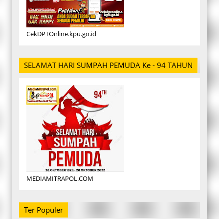
CekDPTOnline.kpu.go.id
SELAMAT HARI SUMPAH PEMUDA Ke - 94 TAHUN
MEDIAMITRAPOL.COM
Ter Populer