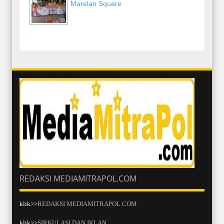
Marelan Square
-
REDAKSI MEDIAMITRAPOL.COM
klik>>
REDAKSI MEDIAMITRAPOL.COM
klik>>
SIRKULASI DAN IKLAN