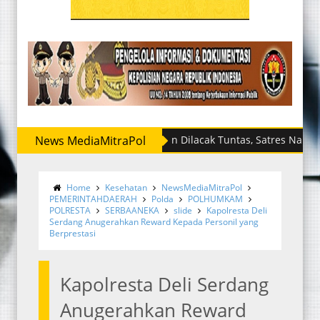
News MediaMitraPol
Jaringan Dilacak Tuntas, Satres Narkoba Polr
Home
Kesehatan
NewsMediaMitraPol
PEMERINTAHDAERAH
Polda
POLHUMKAM
POLRESTA
SERBAANEKA
slide
Kapolresta Deli
Serdang Anugerahkan Reward Kepada Personil yang
Berprestasi
Kapolresta Deli Serdang
Anugerahkan Reward