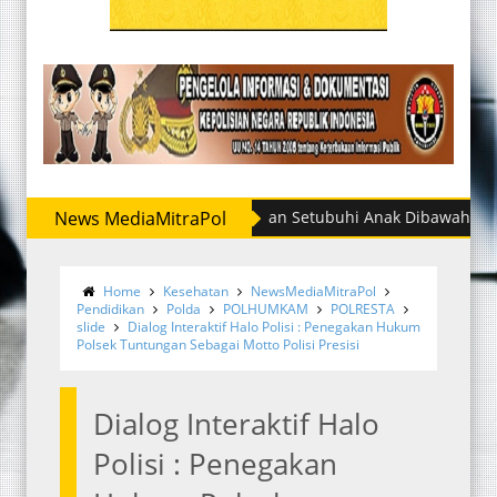
olres Sergai Ringkus Buronan Setubuhi Anak Dibawah Umur
News MediaMitraPol
Home
Kesehatan
NewsMediaMitraPol
Pendidikan
Polda
POLHUMKAM
POLRESTA
slide
Dialog Interaktif Halo Polisi : Penegakan Hukum
Polsek Tuntungan Sebagai Motto Polisi Presisi
Dialog Interaktif Halo
Polisi : Penegakan