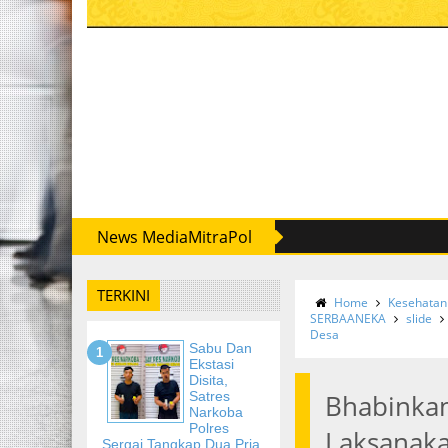
News MediaMitraPol
TERKINI
Home
Kesehatan
SERBAANEKA
slide
Desa
Sabu Dan
Ekstasi
Disita,
Satres
Bhabinka
Narkoba
Polres
Laksanaka
Sergai Tangkap Dua Pria