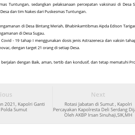
smas Tuntungan, sedangkan pelaksanaan percepatan vaksinasi di Desa 
 Desa dan tim Nakes dari Puskesmas Tuntungan.
engamanan di Desa Bintang Meriah, Bhabinkamtibmas Aipda Edison Tariga
ngamanan di Desa Sugau.
 Covid - 19 tahap I menggunakan dosis jenis Astrazeneca dan vaksin taha
ovac, dengan target 21 orang di setiap Desa.
 berjalan dengan Baik, aman, tertib dan kondusif, dan tetap mematuhi Pr
ious
Next
un 2021, Kapolri Ganti
Rotasi Jabatan di Sumut , Kapolri
i Polda Sumut
Percayakan Kapolresta Deli Serdang Dij
Oleh AKBP Irsan Sinuhaji,SIK,MH