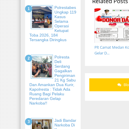
Related Posts
Polrestabes
Ungkap 119
Kasus
Selama
Operasi
Ketupat
Toba 2026, 184
Tersangka Diringkus
Plt Camat Medan Ko
Gelar D...
Polresta
Deli
Serdang
Gagalkan
Pengiriman
21 Kg Sabu
Bl
Dan Amankan Dua Kurir,
Kapolresta : Tidak Ada
Ruang Bagi Pelaku
Peredaran Gelap
Narkoba!!
Jadi Bandar
Narkoba Di