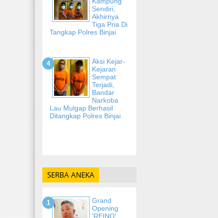
Kampung
Sendiri,
Akhirnya
Tiga Pria Di
Tangkap Polres Binjai
Aksi Kejar-
Kejaran
Sempat
Terjadi,
Bandar
Narkoba
Lau Mulgap Berhasil
Ditangkap Polres Binjai
-
SERBA ANEKA
Grand
Opening
'REINO'