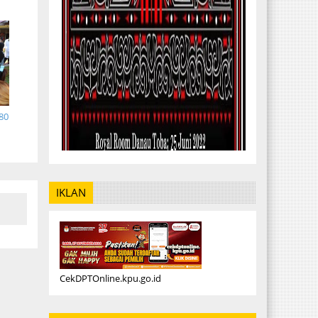
80
IKLAN
CekDPTOnline.kpu.go.id