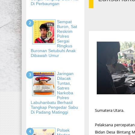
Di Perbaungan
Sempat
Buron, Sat
Reskrim
Polres
Sergai
Ringkus
Buronan Setubuhi Anak
Dibawah Umur
Jaringan
Dilacak
Tuntas,
Satres
Narkoba
Polres
Labuhanbatu Berhasil
Tangkap Pengedar Sabu
Sumatera Utara.
Di Padang Matinggi
Pelaksana percepatan 
Polsek
Bidan Desa Bintang M
Medan