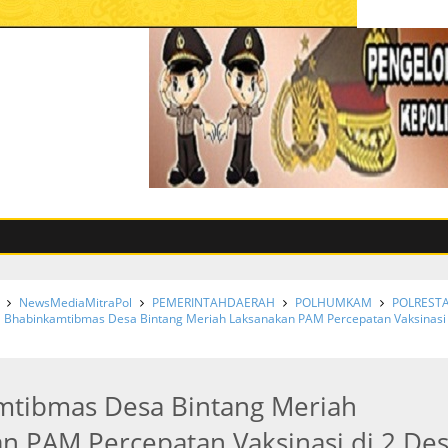
NewsMediaMitraPol
PEMERINTAHDAERAH
POLHUMKAM
POLREST
Bhabinkamtibmas Desa Bintang Meriah Laksanakan PAM Percepatan Vaksinasi 
mtibmas Desa Bintang Meriah
n PAM Percepatan Vaksinasi di 2 De