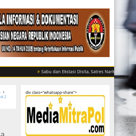
Sabu dan Ekstasi Disita, Satres Narkoba Polres Sergai 
A
div class="whatsapp-share">
di 2
sa