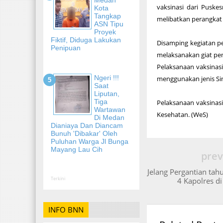
vaksinasi dari Puske
Kota
Tangkap
melibatkan perangkat
ASN Tipu
Proyek
Fiktif, Diduga Lakukan
Disamping kegiatan p
Penipuan
melaksanakan giat pe
Pelaksanaan vaksinasi
Ngeri !!!
menggunakan jenis Sin
Saat
Liputan,
Tiga
Pelaksanaan vaksinasi
Wartawan
Kesehatan. (WeS)
Di Medan
Dianiaya Dan Diancam
Bunuh 'Dibakar' Oleh
Puluhan Warga Jl Bunga
Mayang Lau Cih
prev
Jelang Pergantian tah
Terkini
4 Kapolres d
INFO BNN