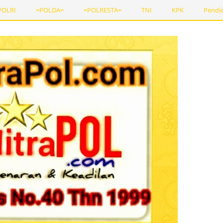
POLRI
=POLDA=
=POLRESTA=
TNI
KPK
Pendi