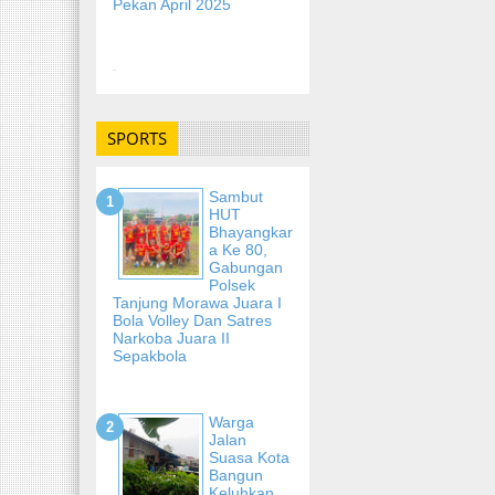
Pekan April 2025
-
SPORTS
Sambut
HUT
Bhayangkar
A Ke 80,
Gabungan
Polsek
Tanjung Morawa Juara I
Bola Volley Dan Satres
Narkoba Juara II
Sepakbola
Warga
Jalan
Suasa Kota
Bangun
Keluhkan