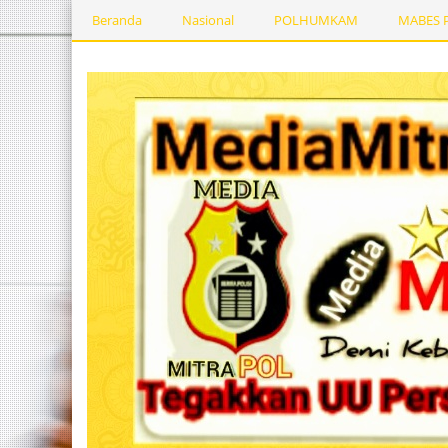
Beranda
Nasional
POLHUMKAM
MABES 
Kesehatan
PEMERINTAHDAERAH