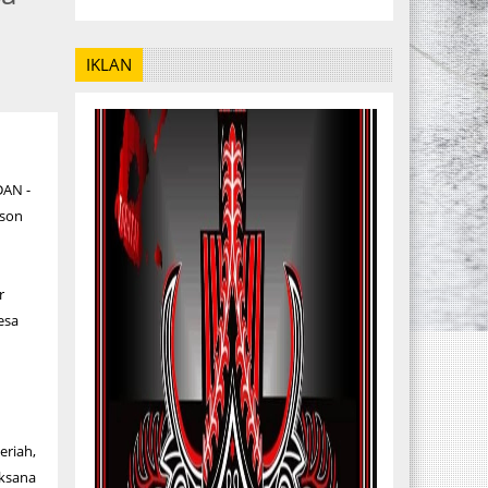
IKLAN
DAN -
ison
or
esa
eriah,
aksana