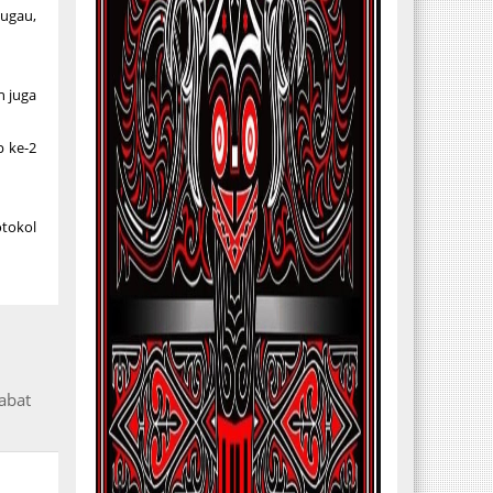
Sugau,
n juga
p ke-2
otokol
abat