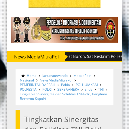
News MediaMitraPol
Sempat Buron, Sat Reskrim Polres Sergai R
Home
lanudsoewondo
MabesPolri
Nasional
NewsMediaMitraPol
PEMERINTAHDAERAH
Polda
POLHUMKAM
POLRESTA
POLRI
SERBAANEKA
slide
TNI
Tingkatkan Sinergitas dan Soliditas TNI-Polri, Panglima
Bertemu Kapolri
Tingkatkan Sinergitas