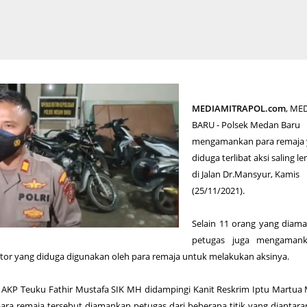
MEDIAMITRAPOL.com
, ME
BARU - Polsek Medan Baru
mengamankan para remaja
diduga terlibat aksi saling l
di Jalan Dr.Mansyur, Kamis
(25/11/2021).
Selain 11 orang yang diam
petugas juga mengaman
or yang diduga digunakan oleh para remaja untuk melakukan aksinya.
AKP Teuku Fathir Mustafa SIK MH didampingi Kanit Reskrim Iptu Martua
a remaja tersebut diamankan petugas dari beberapa titik yang diantara