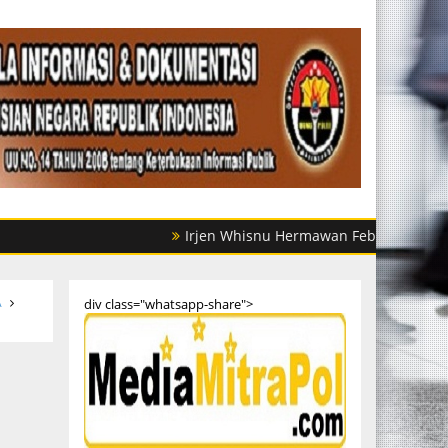
Irjen Whisnu Hermawan Februanto Mutasi Seju
A
div class="whatsapp-share">