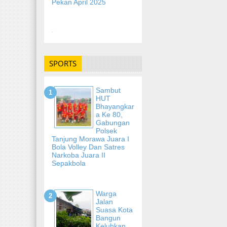
Pekan April 2025
-
SPORTS
Sambut
HUT
Bhayangkar
A Ke 80,
Gabungan
Polsek
Tanjung Morawa Juara I
Bola Volley Dan Satres
Narkoba Juara II
Sepakbola
Warga
Jalan
Suasa Kota
Bangun
Keluhkan