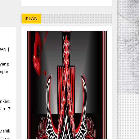
IKLAN
DAN |
 yang
empar
ankan,
kan 7
 Manik
nya di