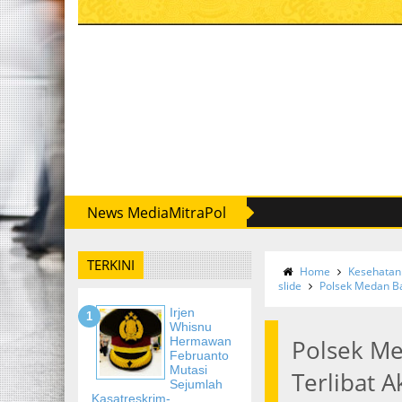
News MediaMitraPol
TERKINI
Home
Kesehatan
slide
Polsek Medan Ba
Irjen
Whisnu
Hermawan
Polsek M
Februanto
Mutasi
Terlibat 
Sejumlah
Kasatreskrim-