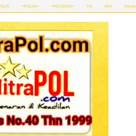
POLRI
=POLDA=
=POLRESTA=
TNI
KPK
Pendi