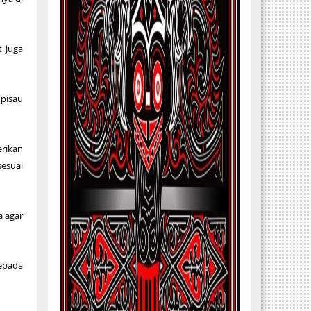
t juga
 pisau
erikan
esuai
a agar
epada