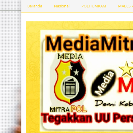
Beranda
Nasional
POLHUMKAM
MABES 
Kesehatan
PEMERINTAHDAERAH