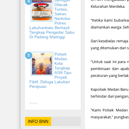
Dilacak
Kelurahan Merdeka.
Tuntas,
Satres
Narkoba
“Ketika kami bubarka
Polres
diamankan warga. Seh
Labuhanbatu Berhasil
Tangkap Pengedar Sabu
Di Padang Matinggi
Dari kesebelas remaja
yang ditemukan dari s
Polsek
Medan
“Untuk saat ini para
Kota
Tangkap
pembinaan dan apabi
ASN Tipu
peraturan yang berlaku
Proyek
Fiktif, Diduga Lakukan
Penipuan
Kapolsek Medan Baru
terhindar dari pengar
Terkini
“Kami Polsek Medan
masyarakat,” pungkas
INFO BNN