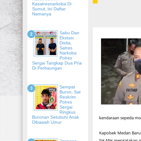
Kasatresnarkoba Di
Sumut, Ini Daftar
Namanya
Sabu Dan
Ekstasi
Disita,
Satres
Narkoba
Polres
Sergai Tangkap Dua Pria
Di Perbaungan
Sempat
Buron, Sat
Reskrim
Polres
Sergai
Ringkus
Buronan Setubuhi Anak
kendaraan sepeda mot
Dibawah Umur
Kapolsek Medan Baru 
SH MH mengatakan par
Jaringan