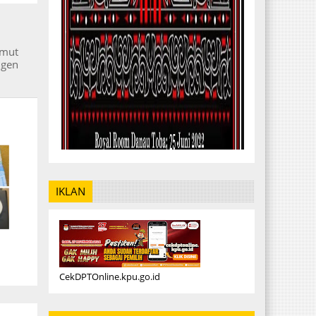
umut
ngen
IKLAN
CekDPTOnline.kpu.go.id