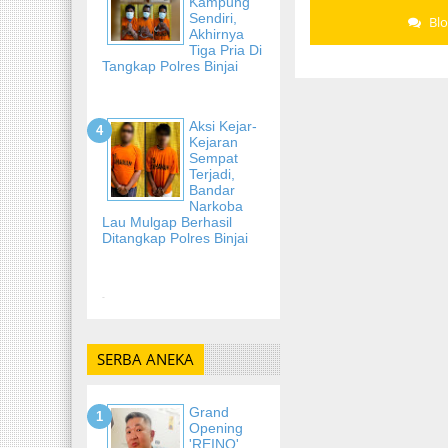
Kampung
Sendiri,
Bl
Akhirnya
Tiga Pria Di
Tangkap Polres Binjai
Aksi Kejar-
Kejaran
Sempat
Terjadi,
Bandar
Narkoba
Lau Mulgap Berhasil
Ditangkap Polres Binjai
-
SERBA ANEKA
Grand
Opening
'REINO'