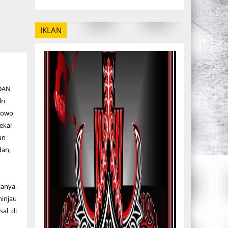
IKLAN
DAN
ri
abowo
ekal
an
dan,
anya,
injau
sal di