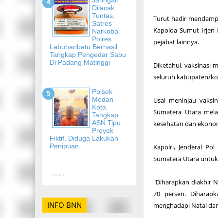
Dilacak
Tuntas,
Turut hadir mendampi
Satres
Kapolda Sumut Irjen 
Narkoba
Polres
pejabat lainnya.
Labuhanbatu Berhasil
Tangkap Pengedar Sabu
Di Padang Matinggi
Diketahui, vaksinasi 
seluruh kabupaten/kot
Polsek
Medan
Usai meninjau vaksi
Kota
Sumatera Utara mela
Tangkap
ASN Tipu
kesehatan dan ekonom
Proyek
Fiktif, Diduga Lakukan
Penipuan
Kapolri, Jenderal P
Sumatera Utara untuk 
Terkini
"Diharapkan diakhir 
70 persen. Diharapk
INFO BNN
menghadapi Natal dan