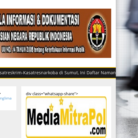
-Kasatresnarkoba di Sumut, Ini Daftar Namanya
Sabu dan 
div class="whatsapp-share">
anglima