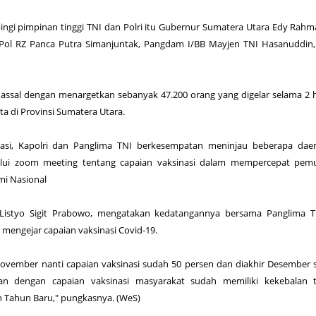
ngi pimpinan tinggi TNI dan Polri itu Gubernur Sumatera Utara Edy Rahm
Pol RZ Panca Putra Simanjuntak, Pangdam I/BB Mayjen TNI Hasanuddin,
massal dengan menargetkan sebanyak 47.200 orang yang digelar selama 2 h
a di Provinsi Sumatera Utara.
nasi, Kapolri dan Panglima TNI berkesempatan meninjau beberapa daer
lui zoom meeting tentang capaian vaksinasi dalam mempercepat pemu
i Nasional
ol Listyo Sigit Prabowo, mengatakan kedatangannya bersama Panglima 
mengejar capaian vaksinasi Covid-19.
November nanti capaian vaksinasi sudah 50 persen dan diakhir Desember
an dengan capaian vaksinasi masyarakat sudah memiliki kekebalan 
 Tahun Baru," pungkasnya. (WeS)