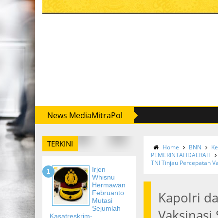
News MediaMitraPol
TERKINI
Home
BNN
Ke
PEMERINTAHDAERAH
TNI Tinjau Percepatan V
Irjen
Whisnu
Hermawan
Februanto
Kapolri d
Mutasi
Sejumlah
Vaksinasi
Kasatreskrim-