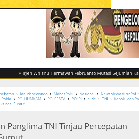
Irjen Whisnu Hermawan Februanto Mutasi Sejumlah Kasatreskrim
sehatan
lanudsoewondo
MabesPolri
Nasional
NewsMediaMitraPol
Polda
POLHUMKAM
POLRESTA
POLRI
slide
TNI
Kapolri dan P
aksinasi Sumut
an Panglima TNI Tinjau Percepatan
 Sumut