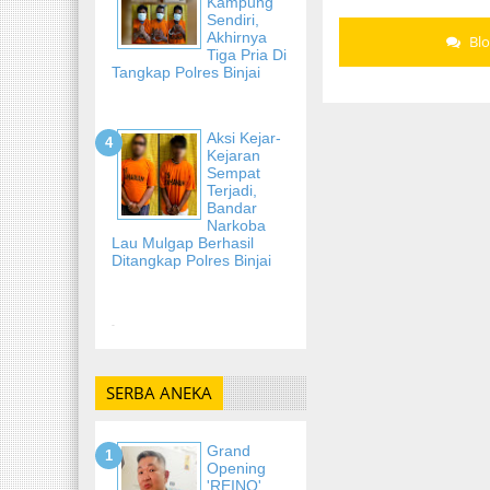
Kampung
Sendiri,
Akhirnya
Bl
Tiga Pria Di
Tangkap Polres Binjai
Aksi Kejar-
Kejaran
Sempat
Terjadi,
Bandar
Narkoba
Lau Mulgap Berhasil
Ditangkap Polres Binjai
-
SERBA ANEKA
Grand
Opening
'REINO'