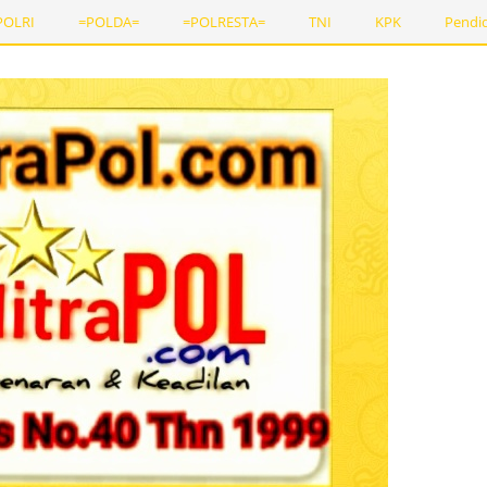
POLRI
=POLDA=
=POLRESTA=
TNI
KPK
Pendi