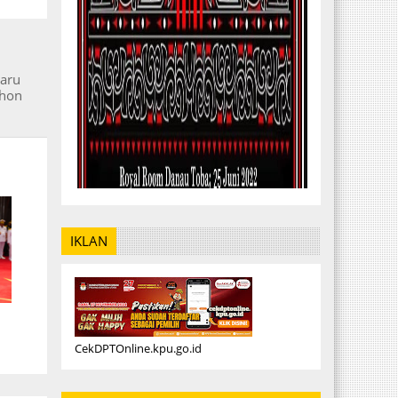
aru
ohon
IKLAN
CekDPTOnline.kpu.go.id