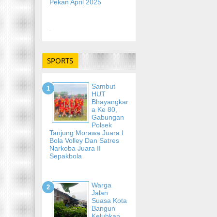
Pekan April 2025
-
SPORTS
Sambut
HUT
Bhayangkar
A Ke 80,
Gabungan
Polsek
Tanjung Morawa Juara I
Bola Volley Dan Satres
Narkoba Juara II
Sepakbola
Warga
Jalan
Suasa Kota
Bangun
Keluhkan