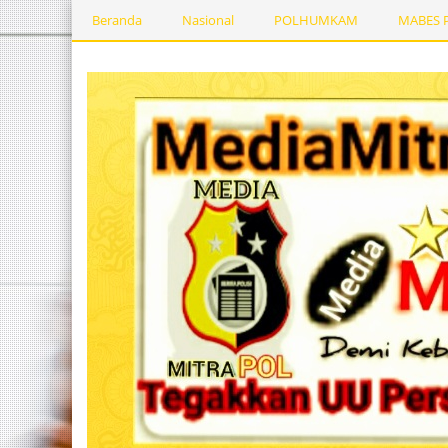
Beranda
Nasional
POLHUMKAM
MABES 
Kesehatan
PEMERINTAHDAERAH