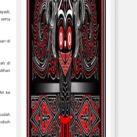
ayadi,
 serta
ari di
ah di
lihan
TNI ke
 sudah
tubuh