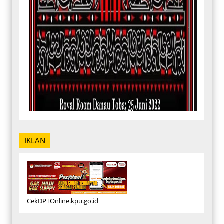
IKLAN
CekDPTOnline.kpu.go.id