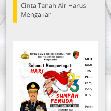
Cinta Tanah Air Harus
Mengakar
MED
IAMI
TRA
POL.
com,
JAKA
RTA
–
Perin