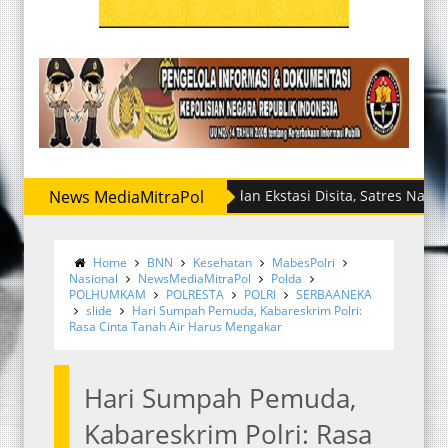
News MediaMitraPol
Sabu dan Ekstasi Disita, Satres Narkoba Polr
Home
BNN
Kesehatan
MabesPolri
Nasional
NewsMediaMitraPol
Polda
POLHUMKAM
POLRESTA
POLRI
SERBAANEKA
slide
Hari Sumpah Pemuda, Kabareskrim Polri:
Rasa Cinta Tanah Air Harus Mengakar
Hari Sumpah Pemuda,
Kabareskrim Polri: Rasa