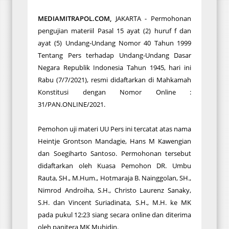
MEDIAMITRAPOL.COM,
JAKARTA - Permohonan
pengujian materiil Pasal 15 ayat (2) huruf f dan
ayat (5) Undang-Undang Nomor 40 Tahun 1999
Tentang Pers terhadap Undang-Undang Dasar
Negara Republik Indonesia Tahun 1945, hari ini
Rabu (7/7/2021), resmi didaftarkan di Mahkamah
Konstitusi dengan Nomor Online :
31/PAN.ONLINE/2021.
Pemohon uji materi UU Pers ini tercatat atas nama
Heintje Grontson Mandagie, Hans M Kawengian
dan Soegiharto Santoso. Permohonan tersebut
didaftarkan oleh Kuasa Pemohon DR. Umbu
Rauta, SH., M.Hum., Hotmaraja B. Nainggolan, SH.,
Nimrod Androiha, S.H., Christo Laurenz Sanaky,
S.H. dan Vincent Suriadinata, S.H., M.H. ke MK
pada pukul 12:23 siang secara online dan diterima
oleh panitera MK Muhidin.