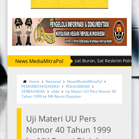
News MediaMitraPol
Sempat Buron, Sat Reskrim Polres Sergai R
Sabu dan Ekstasi Disita, Satres Narkoba Pol
Home
Nasional
NewsMediaMitraPol
PEMERINTAHDAERAH
POLHUMKAM
SERBAANEKA
slide
Uji Materi UU Pers Nomor 40
Tahun 1999 ke MK Resmi Diajukan
Uji Materi UU Pers
Nomor 40 Tahun 1999