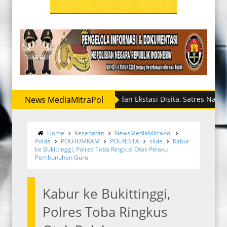
News MediaMitraPol
Sabu dan Ekstasi Disita, Satres Narkoba Polr
Home
Kesehatan
NewsMediaMitraPol
Polda
POLHUMKAM
POLRESTA
slide
Kabur
ke Bukittinggi, Polres Toba Ringkus Otak Pelaku
Pembunuhan Guru
Kabur ke Bukittinggi,
Polres Toba Ringkus