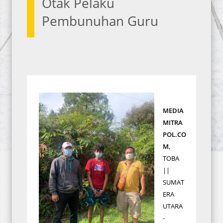
Otak Pelaku
Pembunuhan Guru
MEDIA
MITRA
POL.CO
M
,
TOBA
||
SUMAT
ERA
UTARA
-