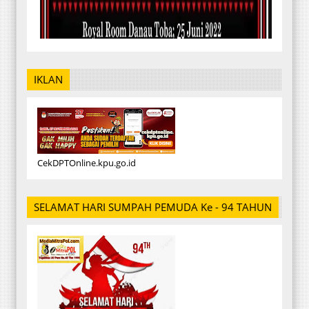
IKLAN
CekDPTOnline.kpu.go.id
SELAMAT HARI SUMPAH PEMUDA Ke - 94 TAHUN