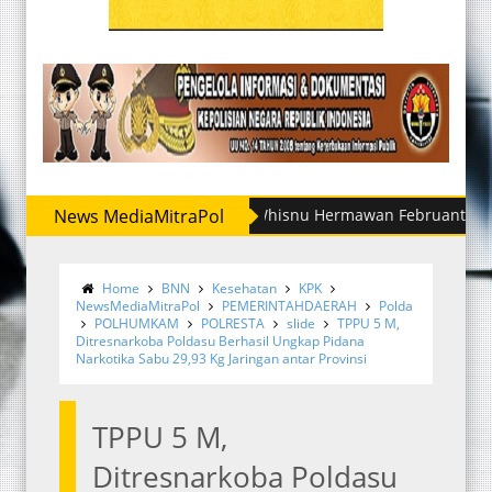
News MediaMitraPol
Irjen Whisnu Hermawan Februanto Mutasi Sej
Home
BNN
Kesehatan
KPK
NewsMediaMitraPol
PEMERINTAHDAERAH
Polda
POLHUMKAM
POLRESTA
slide
TPPU 5 M,
Ditresnarkoba Poldasu Berhasil Ungkap Pidana
Narkotika Sabu 29,93 Kg Jaringan antar Provinsi
TPPU 5 M,
Ditresnarkoba Poldasu