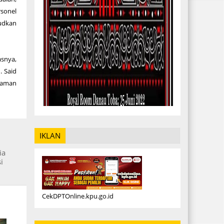
sonel
judkan
snya,
. Said
 aman
IKLAN
ia
i
CekDPTOnline.kpu.go.id