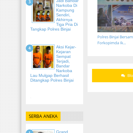
Jadi Bandar
Narkoba Di
Kampung
Sendiri,
Akhirnya
Tiga Pria Di
Tangkap Polres Binjai
Polres Binjai Bersa
Forkopimda Ik...
Aksi Kejar-
Kejaran
Sempat
Terjadi,
Bandar
Narkoba
Bl
Lau Mulgap Berhasil
Ditangkap Polres Binjai
-
SERBA ANEKA
Grand