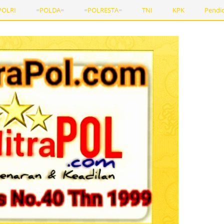
POLRI
=POLDA=
=POLRESTA=
TNI
KPK
Pendi