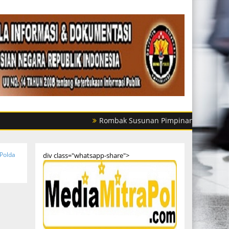
Rombak Susunan Pimpinan Jajarannya, Ini Daft
Polda
div class="whatsapp-share">