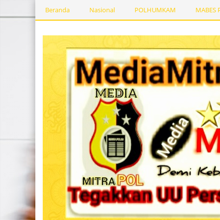
Beranda
Nasional
POLHUMKAM
MABES 
Kesehatan
PEMERINTAHDAERAH