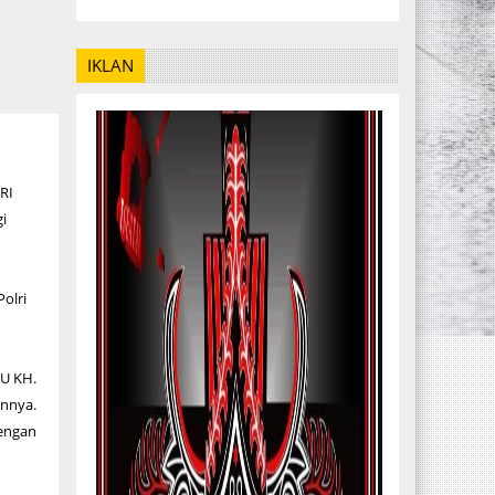
IKLAN
RI
i
olri
U KH.
nnya.
dengan