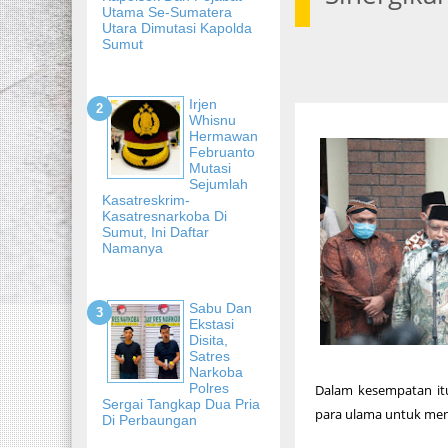
Utama Se-Sumatera
Utara Dimutasi Kapolda
Sumut
Irjen
Whisnu
Hermawan
Februanto
Mutasi
Sejumlah
Kasatreskrim-
Kasatresnarkoba Di
Sumut, Ini Daftar
Namanya
Sabu Dan
Ekstasi
Disita,
Satres
Narkoba
Polres
Dalam kesempatan itu
Sergai Tangkap Dua Pria
para ulama untuk men
Di Perbaungan