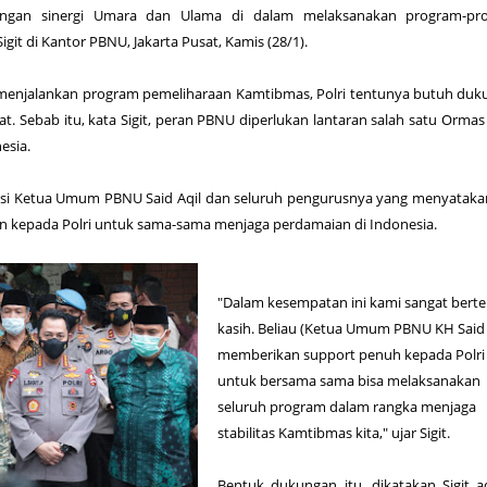
ngan sinergi Umara dan Ulama di dalam melaksanakan program-pr
git di Kantor PBNU, Jakarta Pusat, Kamis (28/1).
 menjalankan program pemeliharaan Kamtibmas, Polri tentunya butuh du
t. Sebab itu, kata Sigit, peran PBNU diperlukan lantaran salah satu Ormas
nesia.
asi Ketua Umum PBNU Said Aqil dan seluruh pengurusnya yang menyataka
kepada Polri untuk sama-sama menjaga perdamaian di Indonesia.
"Dalam kesempatan ini kami sangat bert
kasih. Beliau (Ketua Umum PBNU KH Said 
memberikan support penuh kepada Polri
untuk bersama sama bisa melaksanakan
seluruh program dalam rangka menjaga
stabilitas Kamtibmas kita," ujar Sigit.
Bentuk dukungan itu, dikatakan Sigit a