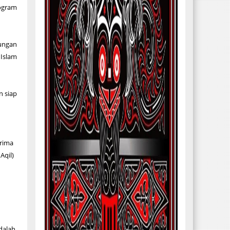
ogram
kungan
 Islam
n siap
erima
Aqil)
dalah,