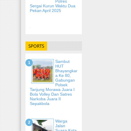
Polres
Sergai Kurun Waktu Dua
Pekan April 2025
-
SPORTS
Sambut
HUT
Bhayangkar
A Ke 80,
Gabungan
Polsek
Tanjung Morawa Juara I
Bola Volley Dan Satres
Narkoba Juara II
Sepakbola
Warga
Jalan
Suasa Kota