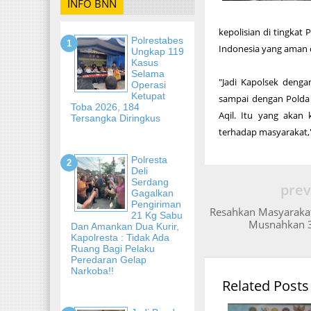
INFO BNN
kepolisian di tingkat
Polrestabes
Indonesia yang aman 
Ungkap 119
Kasus
Selama
"Jadi Kapolsek deng
Operasi
Ketupat
sampai dengan Polda 
Toba 2026, 184
Aqil. Itu yang aka
Tersangka Diringkus
terhadap masyarakat,"
Polresta
Deli
Serdang
prev
Gagalkan
Pengiriman
Resahkan Masyarakat
21 Kg Sabu
Musnahkan 3
Dan Amankan Dua Kurir,
Kapolresta : Tidak Ada
Ruang Bagi Pelaku
Peredaran Gelap
Narkoba!!
Related Posts