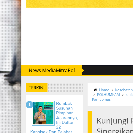
News MediaMitraPol
TERKINI
Home
Kesehatan
POLHUMKAM
slid
Kamtibmas
Rombak
Susunan
Pimpinan
Jajarannya,
Kunjungi P
Ini Daftar
22
Sinergika
Kapolsek Dan Pejabat