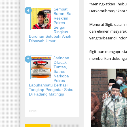
"Meningkatkan hubu
Sempat
Harkamtibmas," kata Si
Buron, Sat
Reskrim
Polres
Menurut Sigit, dalam
Sergai
dari elemen masyaraka
Ringkus
Buronan Setubuhi Anak
yang terbesar di Indo
Dibawah Umur
Sigit pun mengapresi
Jaringan
memberikan dukungan 
Dilacak
Tuntas,
Satres
Narkoba
Polres
Labuhanbatu Berhasil
Tangkap Pengedar Sabu
Di Padang Matinggi
Terkini