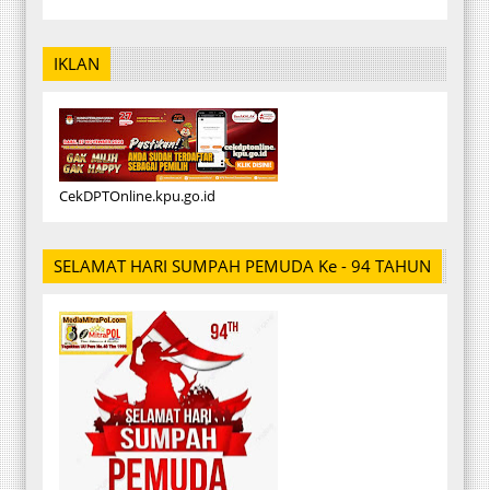
IKLAN
CekDPTOnline.kpu.go.id
SELAMAT HARI SUMPAH PEMUDA Ke - 94 TAHUN