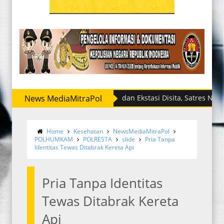
News MediaMitraPol
Sabu dan Ekstasi Disita, Satres Narkoba Pol
Home
Kesehatan
NewsMediaMitraPol
POLHUMKAM
POLRESTA
slide
Pria Tanpa
Identitas Tewas Ditabrak Kereta Api
Pria Tanpa Identitas
Tewas Ditabrak Kereta
Api