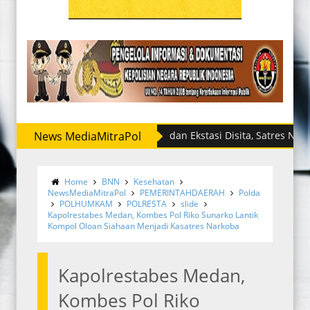
News MediaMitraPol
Sabu dan Ekstasi Disita, Satres Narkoba Pol
Home
BNN
Kesehatan
NewsMediaMitraPol
PEMERINTAHDAERAH
Polda
POLHUMKAM
POLRESTA
slide
Kapolrestabes Medan, Kombes Pol Riko Sunarko Lantik
Kompol Oloan Siahaan Menjadi Kasatres Narkoba
Kapolrestabes Medan,
Kombes Pol Riko