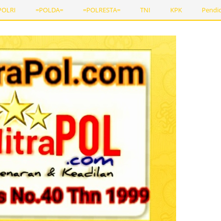
POLRI
=POLDA=
=POLRESTA=
TNI
KPK
Pendi