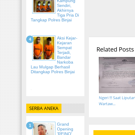
Kampung
Sendiri,
Akhirnya
Tiga Pria Di
Tangkap Polres Binjai
Aksi Kejar-
Kejaran
Sempat
Related Posts
Terjadi,
Bandar
Narkoba
Lau Mulgap Berhasil
Ditangkap Polres Binjai
-
Ngeri !!! Saat Liputan
Wartaw...
SERBA ANEKA
Grand
Opening
'REINO'