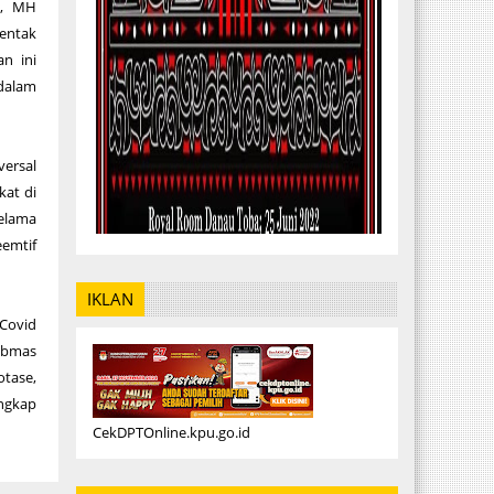
H, MH
rentak
an ini
 dalam
ersal
kat di
selama
eemtif
IKLAN
 Covid
tibmas
tase,
ngkap
CekDPTOnline.kpu.go.id