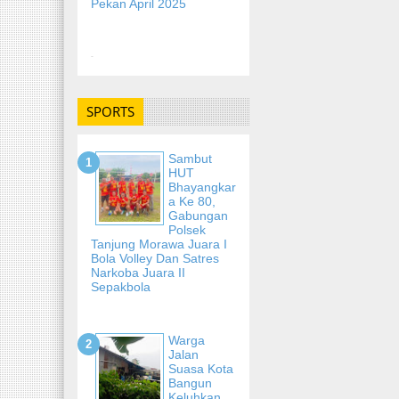
Pekan April 2025
-
SPORTS
Sambut
HUT
Bhayangkar
A Ke 80,
Gabungan
Polsek
Tanjung Morawa Juara I
Bola Volley Dan Satres
Narkoba Juara II
Sepakbola
Warga
Jalan
Suasa Kota
Bangun
Keluhkan