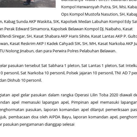
Kompol Herwansyah Putra, SH, Msi, Kab
Ops Kompol Mustofa Nasution, SH, Kaba
, Kabag Sunda AKP Waskita, SIK, Kapolsek Medan Labuhan Kompol Edy Saf
n Perak Edward Simamora, Kapolsek Belawan Kompol DJ. Naibaho, Kasat
Efendi Siregar, SH, Kasat Shabara AKP Haris Sihite, Kasat Lantas AKP P. Gul
an, Kasat Reskrim AKP I Kadek Cahyadi SIK, SH, MH, Kasat Narkoba AKP Jur
PTU Nolong Jinabun, dan para Perwira Polres Pelabuhan Belawan.
elar pasukan tersebut Sat Sabhara 1 pleton, Sat Lantas 1 pleton, Sat Intel
10 personil, Sat Narkoba 10 personil, Polsek jajaran 10 personil, TNI AD 7 per
 dan Dishub 10 personil.
iatan apel gelar pasukan dalam rangka Operasi Lilin Toba 2020 diawali 
andan apel memasuki lapangan apel, Pimpinan apel memasuki lapangan
penghormatan pasukan, laporan komandan apel dilanjut pemeriksaan pa
unjuk, pembacaan doa oleh AIPDA Bayu, laporan komandan apel, pengho
lar pasukan pengamanan dianggap selesai