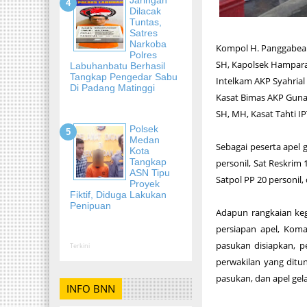
Dilacak
Tuntas,
Satres
Narkoba
Kompol H. Panggabean
Polres
SH, Kapolsek Hampara
Labuhanbatu Berhasil
Tangkap Pengedar Sabu
Intelkam AKP Syahrial 
Di Padang Matinggi
Kasat Bimas AKP Gunaw
SH, MH, Kasat Tahti I
Polsek
Medan
Sebagai peserta apel g
Kota
Tangkap
personil, Sat Reskrim 
ASN Tipu
Satpol PP 20 personil,
Proyek
Fiktif, Diduga Lakukan
Penipuan
Adapun rangkaian keg
persiapan apel, Kom
pasukan disiapkan, 
Terkini
perwakilan yang dit
pasukan, dan apel ge
INFO BNN