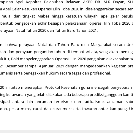
impinan Apel Kapolres Pelabuhan Belawan AKBP DR. M.R Dayan, S
pel Gelar Pasukan Operasi Lilin Toba 2020 ini diselenggarakan secara se
 mulai dari tingkat Mabes hingga kesatuan wilayah, apel gelar pasuk
 bentuk pengecekan akhir kesiapan pelaksanaan operasi lilin Toba 2020
rayaan Natal Tahun 2020 dan Tahun Baru Tahun 2021.
n, bahwa perayaan Natal dan Tahun Baru oleh Masyarakat secara Univ
adah dan perayaan pergantian tahun di tempat wisata, yang akan mening
k itu, Polri menyelenggarakan Operasi Lilin 2020 yang akan dilaksanakan 
l 21 Desember sampai 4 Januari 2021 dengan mengedepankan kegiatan pr
humanis serta penegakkan hukum secara tegas dan profesional.
2020 ini tetap menerapkan Protokol Kesehatan guna mencegah penyebaran
ing kerawanan yang telah dilakukan ada beberapa prediksi gangguan kam
isipasi antara lain ancaman terorisme dan radikalisme, ancaman sabo
oba, pesta miras, curat dan curanmor serta tawuran antar kampung. U