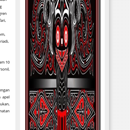
ag
gren
ari,
tom,
iadi,
kam 10
sonil,
dengan
 apel
sukan,
rmatan