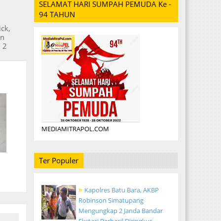
SELAMAT HARI SUMPAH PEMUDA Ke -
94 TAHUN
ck,
an
 2
MEDIAMITRAPOL.COM
Ter Populer
Kapolres Batu Bara, AKBP
Robinson Simatupang
Mengungkap 2 Janda Bandar