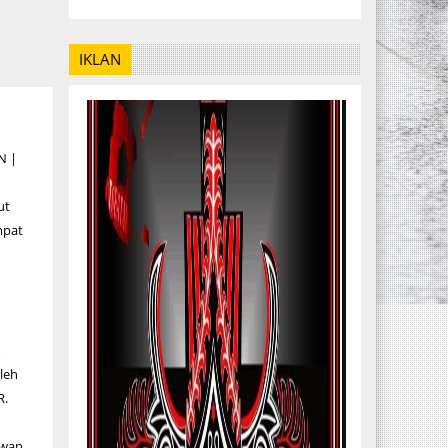
IKLAN
N |
ut
mpat
m
leh
R.
awan