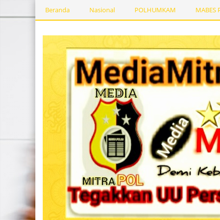
Beranda
Nasional
POLHUMKAM
MABES 
Kesehatan
PEMERINTAHDAERAH