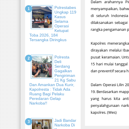
Dalam arahannya P
Polrestabes
menyampaikan, bahwa A
Ungkap 119
di seluruh Indonesia
Kasus
Selama
dilaksanakan sebagai
Operasi
rangka pengamanan pe
Ketupat
Toba 2026, 184
Tersangka Diringkus
Kapolres menerangka
dirayakan melalui Ib
pusat keramaian. Untu
Polresta
Deli
15 hari mulai tangga
Serdang
dan preventif secara 
Gagalkan
Pengiriman
21 Kg Sabu
Dalam Operasi Lilin 
Dan Amankan Dua Kurir,
Kapolresta : Tidak Ada
19. Berdasarkan mapp
Ruang Bagi Pelaku
yang harus kita ant
Peredaran Gelap
Narkoba!!
penyalahgunaan nark
kapolres. (Wes)
Jadi Bandar
Narkoba Di