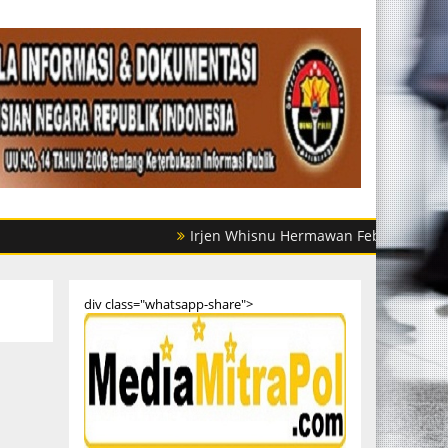
Irjen Whisnu Hermawan Februanto Mutasi Sejum
div class="whatsapp-share">