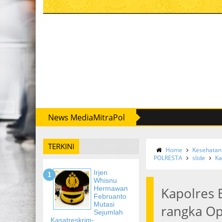
News MediaMitraPol
TERKINI
Home
Kesehatan
POLRESTA
slide
Ka
Irjen
Whisnu
Hermawan
Kapolres 
Februanto
Mutasi
rangka Op
Sejumlah
Kasatreskrim-