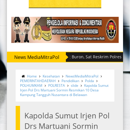
News MediaMitraPol
Sempat Buron, Sat Reskrim Polres Sergai Ring
Home
Kesehatan
NewsMediaMitraPol
PEMERINTAHDAERAH
Pendidikan
Polda
POLHUMKAM
POLRESTA
slide
Kapolda Sumut
Irjen Pol Drs Martuani Sormin Resmikan 10 Desa
Kampung Tangguh Nusantara di Belawan
Kapolda Sumut Irjen Pol
Drs Martuani Sormin