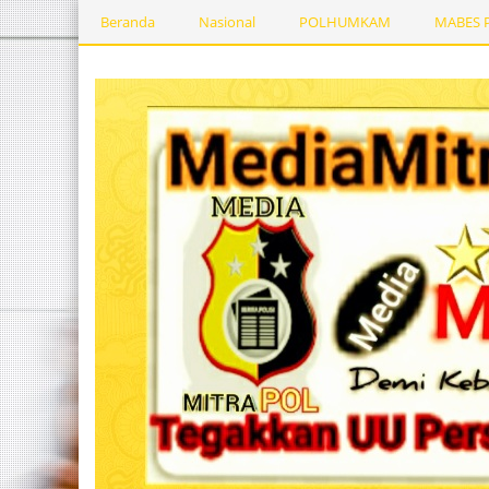
Beranda
Nasional
POLHUMKAM
MABES 
Kesehatan
PEMERINTAHDAERAH