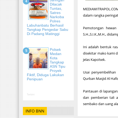
Dilacak
Tuntas,
MEDIAMITRAPOL.COM, 
Satres
dalam rangka peringat
Narkoba
Polres
Labuhanbatu Berhasil
Pemotongan hewan q
Tangkap Pengedar Sabu
Di Padang Matinggi
S.H.,S.I.K.,M.H., did
Ini adalah bentuk ra
Polsek
disekitar mako kami 
Medan
Kota
jelas Kapolsek.
Tangkap
ASN Tipu
Proyek
Usai penyembelihan 
Fiktif, Diduga Lakukan
Qurban Masjid Al Hafi
Penipuan
Pantauan di lapangan
Terkini
dan pemberian tali 
sembako dan uang ala
INFO BNN