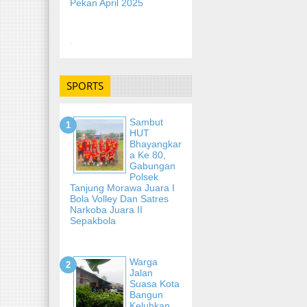
Pekan April 2025
-
SPORTS
Sambut
HUT
Bhayangkar
A Ke 80,
Gabungan
Polsek
Tanjung Morawa Juara I
Bola Volley Dan Satres
Narkoba Juara II
Sepakbola
Warga
Jalan
Suasa Kota
Bangun
Keluhkan