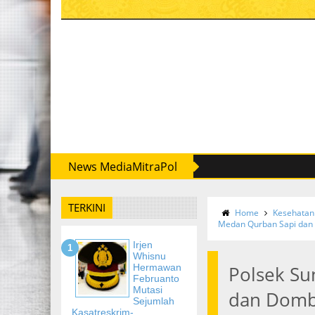
News MediaMitraPol
TERKINI
Home
Kesehatan
Medan Qurban Sapi da
Irjen
Whisnu
Hermawan
Polsek Su
Februanto
Mutasi
dan Dom
Sejumlah
Kasatreskrim-