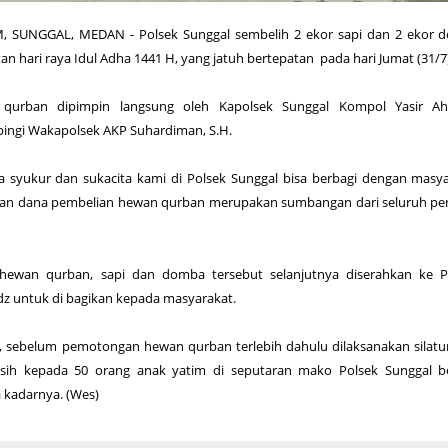
SUNGGAL, MEDAN - Polsek Sunggal sembelih 2 ekor sapi dan 2 ekor 
an hari raya Idul Adha 1441 H, yang jatuh bertepatan pada hari Jumat (31/7)
urban dipimpin langsung oleh Kapolsek Sunggal Kompol Yasir Ah
ampingi Wakapolsek AKP Suhardiman, S.H.
sa syukur dan sukacita kami di Polsek Sunggal bisa berbagi dengan masy
dan dana pembelian hewan qurban merupakan sumbangan dari seluruh per
hewan qurban, sapi dan domba tersebut selanjutnya diserahkan ke Pa
dz untuk di bagikan kepada masyarakat.
, sebelum pemotongan hewan qurban terlebih dahulu dilaksanakan silat
asih kepada 50 orang anak yatim di seputaran mako Polsek Sunggal b
 kadarnya. (Wes)