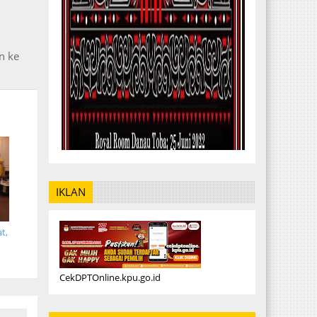
n ke
IKLAN
t,
CekDPTOnline.kpu.go.id