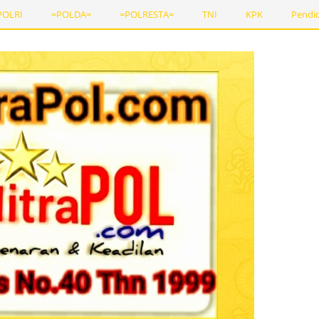
POLRI
=POLDA=
=POLRESTA=
TNI
KPK
Pendi