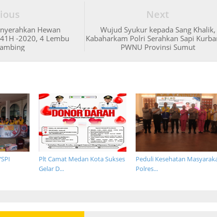
ious
Next
enyerahkan Hewan
Wujud Syukur kepada Sang Khalik,
441H -2020, 4 Lembu
Kabaharkam Polri Serahkan Sapi Kurba
Kambing
PWNU Provinsi Sumut
YSPI
Plt Camat Medan Kota Sukses
Peduli Kesehatan Masyaraka
Gelar D...
Polres...