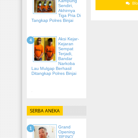
Kampung
Bl
Sendiri,
Akhirnya
Tiga Pria Di
Tangkap Polres Binjai
Aksi Kejar-
Kejaran
Sempat
Terjadi,
Bandar
Narkoba
Lau Mulgap Berhasil
Ditangkap Polres Binjai
-
SERBA ANEKA
Grand
Opening
'REINO'