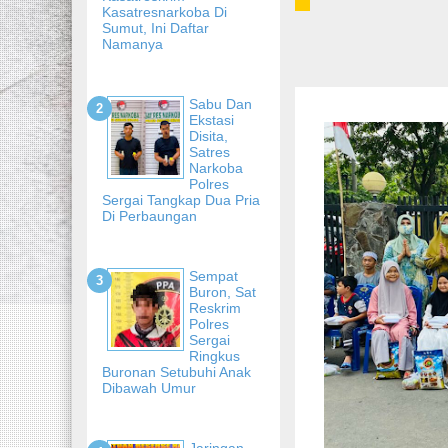
Kasatresnarkoba Di
Sumut, Ini Daftar
Namanya
Sabu Dan
Ekstasi
Disita,
Satres
Narkoba
Polres
Sergai Tangkap Dua Pria
Di Perbaungan
Sempat
Buron, Sat
Reskrim
Polres
Sergai
Ringkus
Buronan Setubuhi Anak
Dibawah Umur
Jaringan