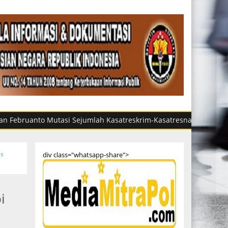
to Mutasi Sejumlah Kasatreskrim-Kasatresnarkoba di Sumut, Ini
es
div class="whatsapp-share">
i