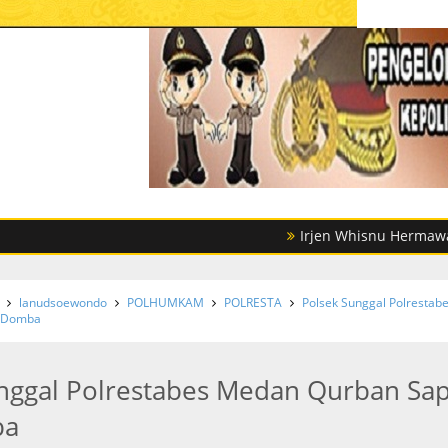
Irjen Whisnu Hermawan Februan
lanudsoewondo
POLHUMKAM
POLRESTA
Polsek Sunggal Polrestab
n Domba
nggal Polrestabes Medan Qurban Sap
ba