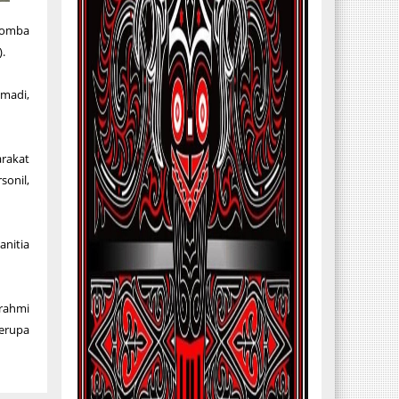
domba
.
madi,
arakat
sonil,
nitia
urahmi
erupa