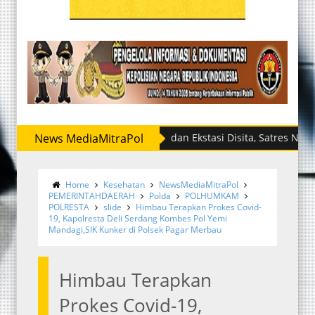
News MediaMitraPol
Sabu dan Ekstasi Disita, Satres Narkoba Pol
Home
Kesehatan
NewsMediaMitraPol
PEMERINTAHDAERAH
Polda
POLHUMKAM
POLRESTA
slide
Himbau Terapkan Prokes Covid-
19, Kapolresta Deli Serdang Kombes Pol Yemi
Mandagi,SIK Kunker di Polsek Pagar Merbau
Himbau Terapkan
Prokes Covid-19,