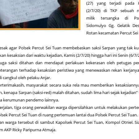
(27) yang terjadi pada 
(2/7/20) di TKP sebuah 
milik tersangka di P
Sidomulyo Gg. Gelatik Des
Rotan kecamatan Percut Sei
sak agar Polsek Percut Sei Tuan membebaskan saksi Sarpan yang tak k
n kesaksian dari waktu kejadian, Kamis (2/7/20) hingga hari ini Senin (6/7/2
a saksi ditahan dan mendapat perlakuan kekerasan oleh petugas pen
terangan terhadap kesaksian peristiwa yang menewaskan rekan kerjany
 cangkul oleh pelaku Anjar.
berterimakasih, masyarakat secara suka rela mau memberikan kesaksianny
 kenapa Sarpan (saksi-red) malah ditahan, sudah lima hari sejak kejadian” 
ra kerumunan pendemo lainnya.
erjalan, tiga orang perwakilan warga dipersilahkan untuk melakukan per
sek Percut Sei Tuan di ruang pertemuan lantai dua Polsek Percut Sei Tuan.
lan warga tersebut di sambut Kapolsek Percut Sei Tuan, Kompol Otniel. S
m AKP Ricky Paripurna Atmaja.