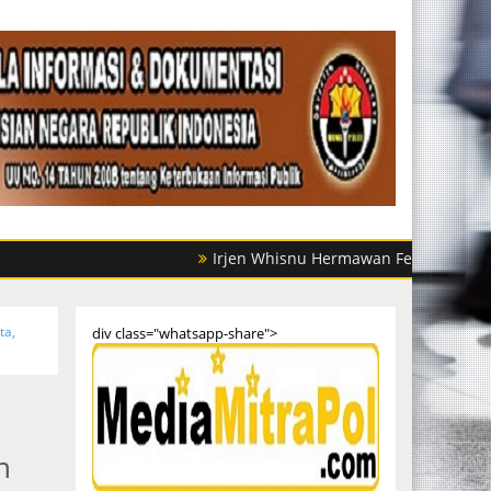
Irjen Whisnu Hermawan Februanto Mutasi Sejum
ta,
div class="whatsapp-share">
n