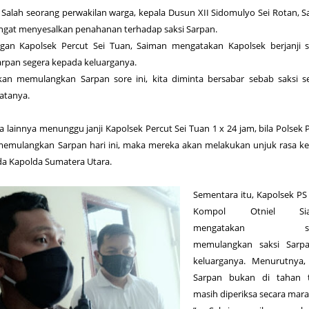
 Salah seorang perwakilan warga, kepala Dusun XII Sidomulyo Sei Rotan, 
gat menyesalkan penahanan terhadap saksi Sarpan.
gan Kapolsek Percut Sei Tuan, Saiman mengatakan Kapolsek berjanji s
rpan segera kepada keluarganya.
akan memulangkan Sarpan sore ini, kita diminta bersabar sebab saksi 
katanya.
lainnya menunggu janji Kapolsek Percut Sei Tuan 1 x 24 jam, bila Polsek 
memulangkan Sarpan hari ini, maka mereka akan melakukan unjuk rasa k
a Kapolda Sumatera Utara.
Sementara itu, Kapolsek PS
Kompol Otniel Sia
mengatakan seg
memulangkan saksi Sarp
keluarganya. Menurutnya, 
Sarpan bukan di tahan t
masih diperiksa secara mara