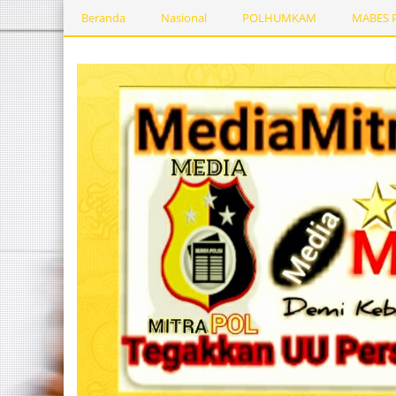
Beranda
Nasional
POLHUMKAM
MABES 
Kesehatan
PEMERINTAHDAERAH