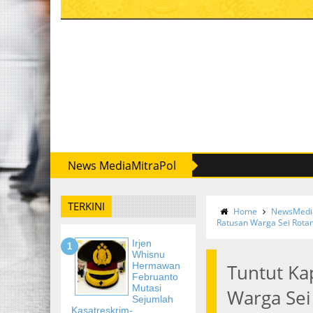
News MediaMitraPol
TERKINI
Home
NewsMedia
Ratusan Warga Sei Rota
Irjen
Whisnu
Hermawan
Tuntut Ka
Februanto
Mutasi
Warga Se
Sejumlah
Kasatreskrim-