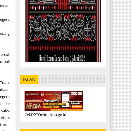
Saiman
egera
sedang
Percut
embali
IKLAN
 Tuan,
haan
era
an ke
saksi
CekDPTOnline.kpu.go.id
etapi
ton.