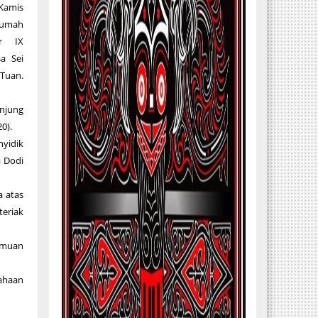
Kamis
rumah
sr IX
a Sei
 Tuan.
unjung
0).
yidik
a Dodi
a atas
teriak
temuan
iahaan