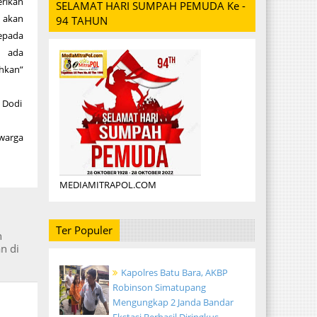
ikan
SELAMAT HARI SUMPAH PEMUDA Ke -
akan
94 TAHUN
pada
 ada
hkan”
 Dodi
 warga
MEDIAMITRAPOL.COM
Ter Populer
n
n di
Kapolres Batu Bara, AKBP
Robinson Simatupang
Mengungkap 2 Janda Bandar