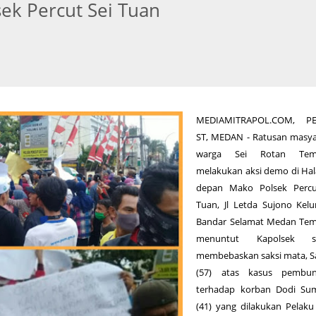
ek Percut Sei Tuan
MEDIAMITRAPOL.COM, P
ST, MEDAN - Ratusan masya
warga Sei Rotan Tem
melakukan aksi demo di Ha
depan Mako Polsek Percu
Tuan, Jl Letda Sujono Kel
Bandar Selamat Medan Te
menuntut Kapolsek se
membebaskan saksi mata, S
(57) atas kasus pembu
terhadap korban Dodi Su
(41) yang dilakukan Pelaku