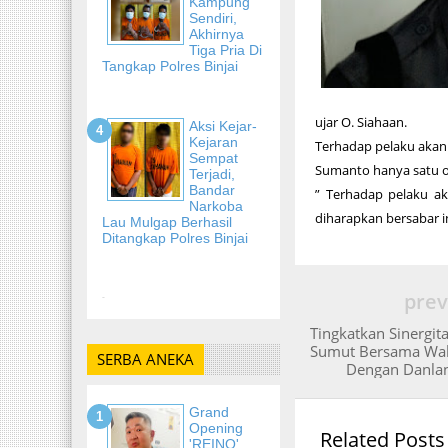
Kampung
Sendiri,
Akhirnya
Tiga Pria Di
Tangkap Polres Binjai
ujar O. Siahaan.
Aksi Kejar-
Kejaran
Terhadap pelaku akan
Sempat
Sumanto hanya satu or
Terjadi,
Bandar
” Terhadap pelaku ak
Narkoba
diharapkan bersabar i
Lau Mulgap Berhasil
Ditangkap Polres Binjai
prev
-
Tingkatkan Sinergita
Sumut Bersama Wak
SERBA ANEKA
Dengan Danla
Grand
Opening
Related Posts
'REINO'