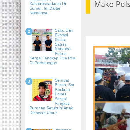
Mako Pols
Kasatresnarkoba Di
Sumut, Ini Daftar
Namanya
Sabu Dan
Ekstasi
Disita,
Satres
Narkoba
Polres
Sergai Tangkap Dua Pria
Di Perbaungan
Sempat
Buron, Sat
Reskrim
Polres
Sergai
Ringkus
Buronan Setubuhi Anak
Dibawah Umur
Jaringan