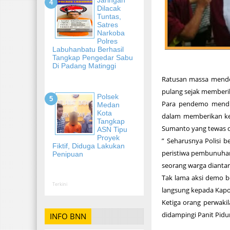
Dilacak
Tuntas,
Satres
Narkoba
Polres
Labuhanbatu Berhasil
Tangkap Pengedar Sabu
Di Padang Matinggi
Ratusan massa mende
pulang sejak memberika
Polsek
Para pendemo mendug
Medan
Kota
dalam memberikan ke
Tangkap
Sumanto yang tewas di
ASN Tipu
Proyek
” Seharusnya Polisi 
Fiktif, Diduga Lakukan
peristiwa pembunuhan,
Penipuan
seorang warga dianta
Tak lama aksi demo b
Terkini
langsung kepada Kapol
Ketiga orang perwaki
didampingi Panit Pidu
INFO BNN