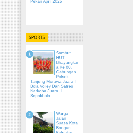
Pekan April 2025
-
SPORTS
Sambut
HUT
Bhayangkar
A Ke 80,
Gabungan
Polsek
Tanjung Morawa Juara I
Bola Volley Dan Satres
Narkoba Juara II
Sepakbola
Warga
Jalan
Suasa Kota
Bangun
Keluhkan