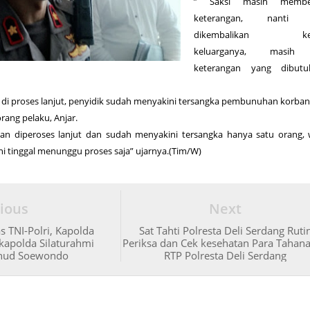
” Saksi masih member
keterangan, nanti 
dikembalikan ke
keluarganya, masih
keterangan yang dibutu
 di proses lanjut, penyidik sudah menyakini tersangka pembunuhan korban
ang pelaku, Anjar.
an diperoses lanjut dan sudah menyakini tersangka hanya satu orang,
ni tinggal menunggu proses saja” ujarnya.(Tim/W)
ious
Next
s TNI-Polri, Kapolda
Sat Tahti Polresta Deli Serdang Ruti
apolda Silaturahmi
Periksa dan Cek kesehatan Para Tahana
nud Soewondo
RTP Polresta Deli Serdang