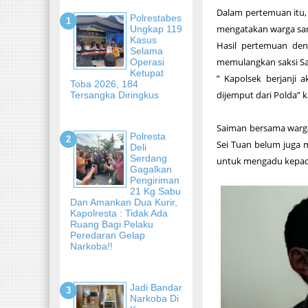
Dalam pertemuan itu,
Polrestabes
mengatakan warga san
Ungkap 119
Kasus
Hasil pertemuan den
Selama
memulangkan saksi Sa
Operasi
Ketupat
” Kapolsek berjanji 
Toba 2026, 184
dijemput dari Polda” 
Tersangka Diringkus
Saiman bersama warga 
Polresta
Sei Tuan belum juga 
Deli
Serdang
untuk mengadu kepad
Gagalkan
Pengiriman
21 Kg Sabu
Dan Amankan Dua Kurir,
Kapolresta : Tidak Ada
Ruang Bagi Pelaku
Peredaran Gelap
Narkoba!!
Jadi Bandar
Narkoba Di