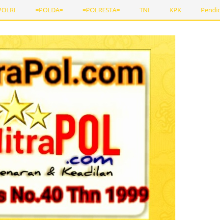
POLRI
=POLDA=
=POLRESTA=
TNI
KPK
Pendi