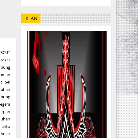
IKLAN
ERCUT
rakat
bung
laman
t Sei
urahan
mbung
gera
arpan
nuhan
manto
 Anjar