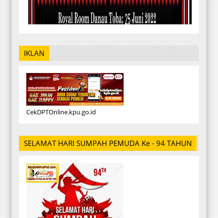
IKLAN
CekDPTOnline.kpu.go.id
SELAMAT HARI SUMPAH PEMUDA Ke - 94 TAHUN