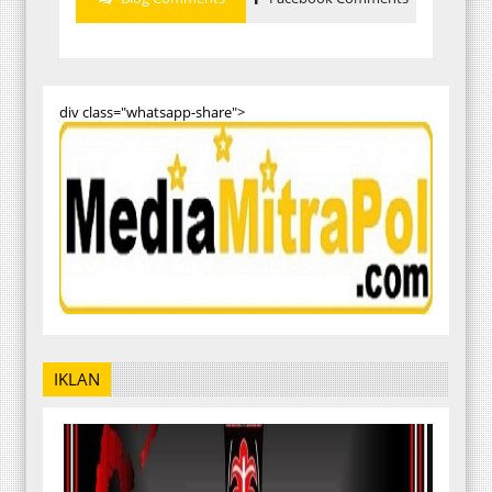
div class="whatsapp-share">
IKLAN