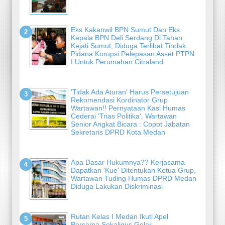
Eks Kakanwil BPN Sumut Dan Eks
Kepala BPN Deli Serdang Di Tahan
Kejati Sumut, Diduga Terlibat Tindak
Pidana Korupsi Pelepasan Asset PTPN
I Untuk Perumahan Citraland
'Tidak Ada Aturan' Harus Persetujuan
Rekomendasi Kordinator Grup
Wartawan!! Pernyataan Kasi Humas
Cederai 'Trias Politika', Wartawan
Senior Angkat Bicara : Copot Jabatan
Sekretaris DPRD Kota Medan
Apa Dasar Hukumnya?? Kerjasama
Dapatkan 'Kue' Ditentukan Ketua Grup,
Wartawan Tuding Humas DPRD Medan
Diduga Lakukan Diskriminasi
Rutan Kelas I Medan Ikuti Apel
Bersama Sekaligus Gelar