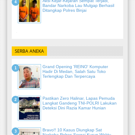
Aksi Kejar-Kejaran Sempat Terjadi,
Bandar Narkoba Lau Mulgap Berhasil
Ditangkap Polres Binjai
-
SERBA ANEKA
Grand Opening 'REINO' Komputer
Hadir Di Medan, Salah Satu Toko
Terlengkap Dan Terpercaya
Pastikan Zero Halinar, Lapas Pemuda
Langkat Gandeng TNI-POLRI Lakukan
Deteksi Dini Razia Kamar Hunian
Bravo!! 10 Kasus Diungkap Sat
Narkoba Polres Sergai Kurun Waktu