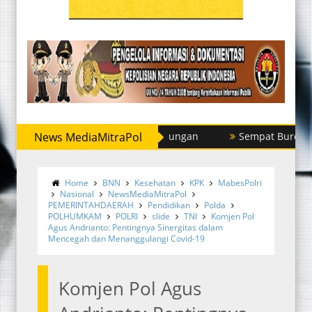
ai Tangkap Dua Pria di Perbaungan
News MediaMitraPol
Sempat Buron, Sat Resk
Home
BNN
Kesehatan
KPK
MabesPolri
Nasional
NewsMediaMitraPol
PEMERINTAHDAERAH
Pendidikan
Polda
POLHUMKAM
POLRI
slide
TNI
Komjen Pol
Agus Andrianto: Pentingnya Sinergitas dalam
Mencegah dan Menanggulangi Covid-19
Komjen Pol Agus