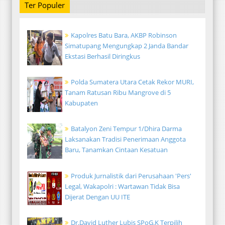
Ter Populer
Kapolres Batu Bara, AKBP Robinson
Simatupang Mengungkap 2 Janda Bandar
Ekstasi Berhasil Diringkus
Polda Sumatera Utara Cetak Rekor MURI,
Tanam Ratusan Ribu Mangrove di 5
Kabupaten
Batalyon Zeni Tempur 1/Dhira Darma
Laksanakan Tradisi Penerimaan Anggota
Baru, Tanamkan Cintaan Kesatuan
Produk Jurnalistik dari Perusahaan 'Pers'
Legal, Wakapolri : Wartawan Tidak Bisa
Dijerat Dengan UU ITE
Dr.David Luther Lubis SPoG.K Terpilih