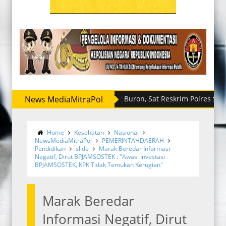
News MediaMitraPol
Sempat Buron, Sat Reskrim Polres Sergai Rin
Home
Kesehatan
Nasional
NewsMediaMitraPol
PEMERINTAHDAERAH
Pendidikan
slide
Marak Beredar Informasi
Negatif, Dirut BPJAMSOSTEK : "Awasi Investasi
BPJAMSOSTEK, KPK Tidak Temukan Kerugian"
Marak Beredar
Informasi Negatif, Dirut