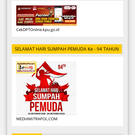
CekDPTOnline.kpu.go.id
SELAMAT HARI SUMPAH PEMUDA Ke - 94 TAHUN
MEDIAMITRAPOL.COM