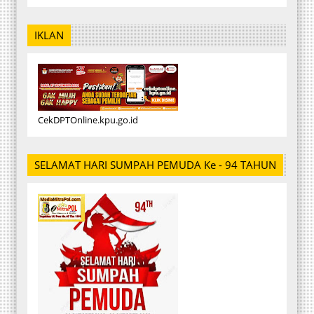
IKLAN
CekDPTOnline.kpu.go.id
SELAMAT HARI SUMPAH PEMUDA Ke - 94 TAHUN