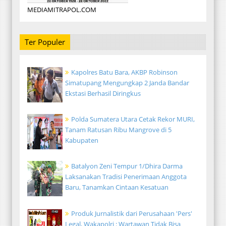
MEDIAMITRAPOL.COM
Ter Populer
Kapolres Batu Bara, AKBP Robinson
Simatupang Mengungkap 2 Janda Bandar
Ekstasi Berhasil Diringkus
Polda Sumatera Utara Cetak Rekor MURI,
Tanam Ratusan Ribu Mangrove di 5
Kabupaten
Batalyon Zeni Tempur 1/Dhira Darma
Laksanakan Tradisi Penerimaan Anggota
Baru, Tanamkan Cintaan Kesatuan
Produk Jurnalistik dari Perusahaan 'Pers'
Legal, Wakapolri : Wartawan Tidak Bisa