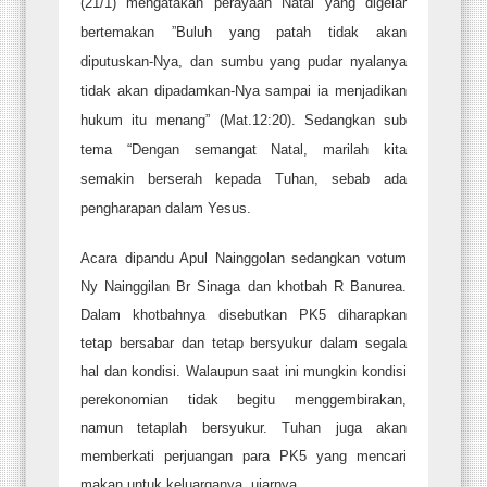
(21/1) mengatakan perayaan Natal yang digelar
bertemakan ”Buluh yang patah tidak akan
diputuskan-Nya, dan sumbu yang pudar nyalanya
tidak akan dipadamkan-Nya sampai ia menjadikan
hukum itu menang” (Mat.12:20). Sedangkan sub
tema “Dengan semangat Natal, marilah kita
semakin berserah kepada Tuhan, sebab ada
pengharapan dalam Yesus.
Acara dipandu Apul Nainggolan sedangkan votum
Ny Nainggilan Br Sinaga dan khotbah R Banurea.
Dalam khotbahnya disebutkan PK5 diharapkan
tetap bersabar dan tetap bersyukur dalam segala
hal dan kondisi. Walaupun saat ini mungkin kondisi
perekonomian tidak begitu menggembirakan,
namun tetaplah bersyukur. Tuhan juga akan
memberkati perjuangan para PK5 yang mencari
makan untuk keluarganya, ujarnya.