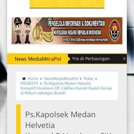
 Polres Sergai Tangkap Dua Pria di Perbaungan
News MediaMitraPol
Sempat Buro
Home
NewsMediaMitraPol
Polda
POLRESTA
Ps.Kapolsek Medan Helvetia
Kompol.P.Hutahean.SIK. CekPam Rumah Ibadah Gereja
di Wilkum sekaligus Ibadah
Ps.Kapolsek Medan
Helvetia