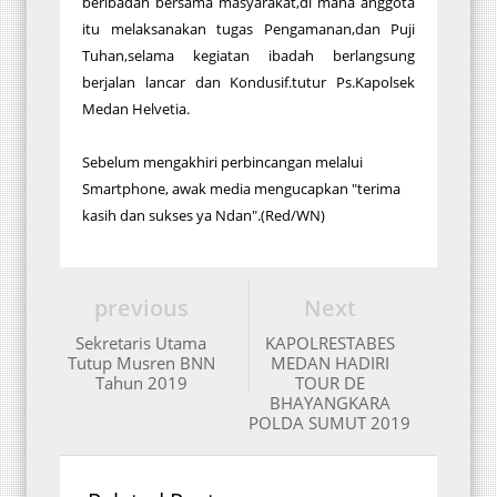
beribadah bersama masyarakat,di mana anggota
itu melaksanakan tugas Pengamanan,dan Puji
Tuhan,selama kegiatan ibadah berlangsung
berjalan lancar dan Kondusif.tutur Ps.Kapolsek
Medan Helvetia.
Sebelum mengakhiri perbincangan melalui
Smartphone, awak media mengucapkan "terima
kasih dan sukses ya Ndan".(Red/WN)
previous
Next
Sekretaris Utama
KAPOLRESTABES
Tutup Musren BNN
MEDAN HADIRI
Tahun 2019
TOUR DE
BHAYANGKARA
POLDA SUMUT 2019