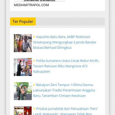
MEDIAMITRAPOL.COM
Ter Populer
Kapolres Batu Bara, AKBP Robinson
Simatupang Mengungkap 2 Janda Bandar
Ekstasi Berhasil Diringkus
Polda Sumatera Utara Cetak Rekor MURI,
Tanam Ratusan Ribu Mangrove di 5
Kabupaten
Batalyon Zeni Tempur 1/Dhira Darma
Laksanakan Tradisi Penerimaan Anggota
Baru, Tanamkan Cintaan Kesatuan
Produk Jurnalistik dari Perusahaan 'Pers'
Legal, Wakapolri : Wartawan Tidak Bisa