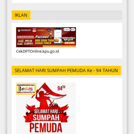
IKLAN
CekDPTOnline.kpu.go.id
SELAMAT HARI SUMPAH PEMUDA Ke - 94 TAHUN